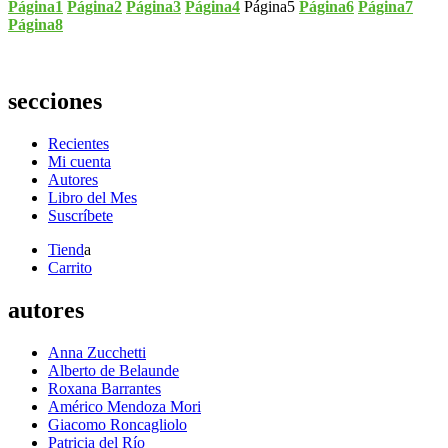
Página
1
Página
2
Página
3
Página
4
Página
5
Página
6
Página
7
Página
8
secciones
Recientes
Mi cuenta
Autores
Libro del Mes
Suscríbete
Tiend
a
Carrito
autores
Anna Zucchetti
Alberto de Belaunde
Roxana Barrantes
Américo Mendoza Mori
Giacomo Roncagliolo
Patricia del Río