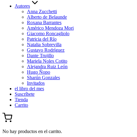
Autores
Anna Zucchetti
Alberto de Belaunde
Roxana Barrantes
Américo Mendoza Mori
Giacomo Roncagliolo
Patricia del Río
Natalia Sobrevilla
Gustavo Rodríguez
Dante Trujillo
Mariela Noles Cotito
Alejandra Ruiz León
Hugo Ñopo
Sharún Gonzales
Invitados
el libro del mes
Suscríbete
Tienda
Carrito
No hay productos en el carrito.