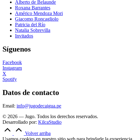
Alberto de Belaunde
Roxana Barrantes
Américo Mendoza Mori
Giacomo Roncagliolo
Patricia del Río
Natalia Sobrevilla
Invitados
Síguenos
Facebook
Instagram
X
Spotify
Datos de contacto
Email:
info@jugodecaigua.pe
© 2026 — Jugo. Todos los derechos reservados.
Desarrollado por:
KilcaStudio
Volver arriba
Usamos cookies en nuestro sitio web para brindarle la experiencia