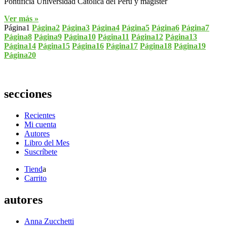
Pontificia Universidad Católica del Perú y magíster
Ver más »
Página
1
Página
2
Página
3
Página
4
Página
5
Página
6
Página
7
Página
8
Página
9
Página
10
Página
11
Página
12
Página
13
Página
14
Página
15
Página
16
Página
17
Página
18
Página
19
Página
20
secciones
Recientes
Mi cuenta
Autores
Libro del Mes
Suscríbete
Tiend
a
Carrito
autores
Anna Zucchetti