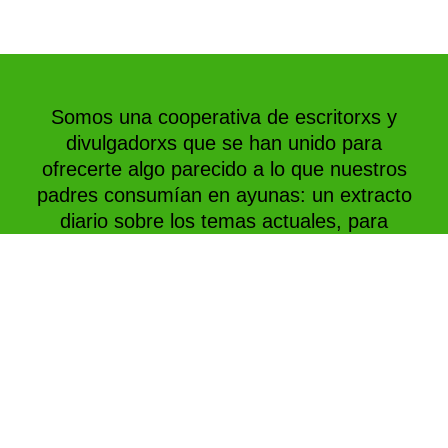
Somos una cooperativa de escritorxs y
divulgadorxs que se han unido para
ofrecerte algo parecido a lo que nuestros
padres consumían en ayunas: un extracto
diario sobre los temas actuales, para
asegurarte un mínimo de reflexión sin
colesterol informativo.
Al suscribirte no solo recibirás beneficios:
ayudarás a que más gente acceda sin
costo a información sustentada.
¡Gracias por tu solidaridad!