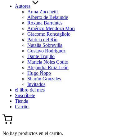
Autores
Anna Zucchetti
Alberto de Belaunde
Roxana Barrantes
Américo Mendoza Mori
Giacomo Roncagliolo
Patricia del Río
Natalia Sobrevilla
Gustavo Rodríguez
Dante Trujillo
Mariela Noles Cotito
Alejandra Ruiz León
Hugo Ñopo
Sharún Gonzales
Invitados
el libro del mes
Suscríbete
Tienda
Carrito
No hay productos en el carrito.