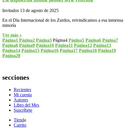
Invitados
13 de agosto de 2025
En el Día Internacional de los Zurdos, reivindicamos a esa inmensa
minoría
Ver más »
Página
1
Página
2
Página
3
Página
4
Página
5
Página
6
Página
7
Página
8
Página
9
Página
10
Página
11
Página
12
Página
13
Página
14
Página
15
Página
16
Página
17
Página
18
Página
19
Página
20
secciones
Recientes
Mi cuenta
Autores
Libro del Mes
Suscríbete
Tiend
a
Carrito