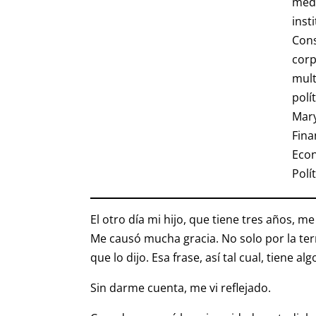
medi
inst
Cons
corp
mult
polí
Mary
Fina
Econ
Polí
El otro día mi hijo, que tiene tres años, me
Me causó mucha gracia. No solo por la tern
que lo dijo. Esa frase, así tal cual, tiene
Sin darme cuenta, me vi reflejado.