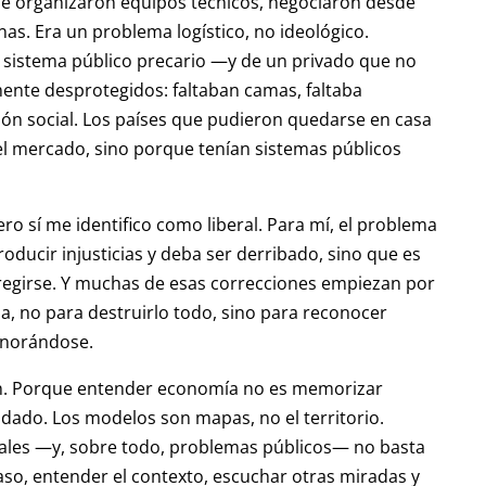
que organizaron equipos técnicos, negociaron desde
as. Era un problema logístico, no ideológico.
sistema público precario —y de un privado que no
mente desprotegidos: faltaban camas, faltaba
ción social. Los países que pudieron quedarse en casa
el mercado, sino porque tenían sistemas públicos
ero sí me identifico como liberal. Para mí, el problema
oducir injusticias y deba ser derribado, sino que es
rregirse. Y muchas de esas correcciones empiezan por
a, no para destruirlo todo, sino para reconocer
gnorándose.
n. Porque entender economía no es memorizar
idado. Los modelos son mapas, no el territorio.
ales —y, sobre todo, problemas públicos— no basta
aso, entender el contexto, escuchar otras miradas y