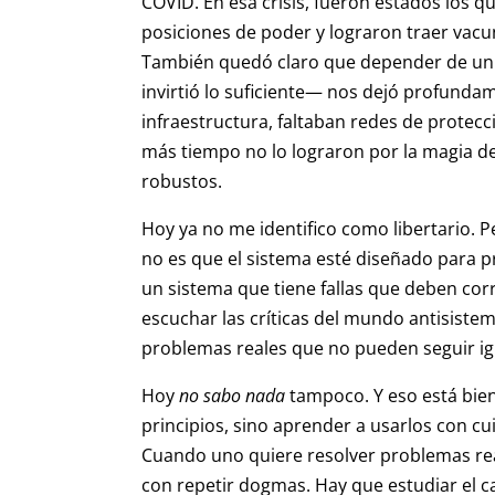
COVID. En esa crisis, fueron estados los 
posiciones de poder y lograron traer vacun
También quedó claro que depender de un 
invirtió lo suficiente— nos dejó profunda
infraestructura, faltaban redes de protec
más tiempo no lo lograron por la magia d
robustos.
Hoy ya no me identifico como libertario. P
no es que el sistema esté diseñado para pr
un sistema que tiene fallas que deben co
escuchar las críticas del mundo antisistem
problemas reales que no pueden seguir i
Hoy
no sabo nada
tampoco. Y eso está bie
principios, sino aprender a usarlos con cu
Cuando uno quiere resolver problemas re
con repetir dogmas. Hay que estudiar el c