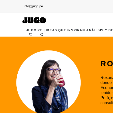
info@jugo.pe
JUGO.PE | IDEAS QUE INSPIRAN ANÁLISIS Y D
RO
Roxana
donde 
Econom
tenido 
Perú, 
consul