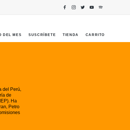
O DEL MES
SUSCRÍBETE
TIENDA
CARRITO
a del Perú,
ría de
(IEP). Ha
ran, Petro
comisiones