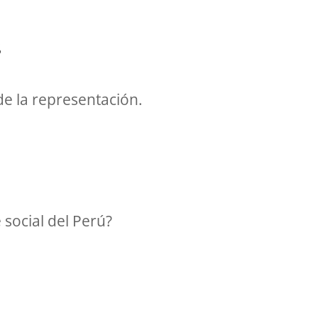
S
de la representación.
 social del Perú?