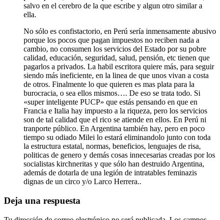
salvo en el cerebro de la que escribe y algun otro similar a
ella.
No sólo es confistactorio, en Perú sería inmensamente abusivo
porque los pocos que pagan impuestos no reciben nada a
cambio, no consumen los servicios del Estado por su pobre
calidad, educación, seguridad, salud, pensión, etc tienen que
pagarlos a privados. La habil escritora quiere más, para seguir
siendo más ineficiente, en la linea de que unos vivan a costa
de otros. Finalmente lo que quieren es mas plata para la
burocracia, o sea ellos mismos…. De eso se trata todo. Si
«super inteligente PUCP» que estás pensando en que en
Francia e Italia hay impuesto a la riqueza, pero los servicios
son de tal calidad que el rico se atiende en ellos. En Perú ni
tranporte público. En Argentina también hay, pero en poco
tiempo su odiado Milei lo estará eliminandolo junto con toda
la estructura estatal, normas, beneficios, lenguajes de risa,
politicas de genero y demás cosas innecesarias creadas por los
socialistas kirchneritas y que sólo han destruido Argentina,
además de dotarla de una legión de intratables feminazis
dignas de un circo y/o Larco Herrera..
Deja una respuesta
Tu dirección de correo electrónico no será publicada.
Los campos