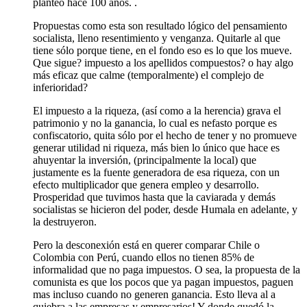
planteó hace 100 años. .
Propuestas como esta son resultado lógico del pensamiento
socialista, lleno resentimiento y venganza. Quitarle al que
tiene sólo porque tiene, en el fondo eso es lo que los mueve.
Que sigue? impuesto a los apellidos compuestos? o hay algo
más eficaz que calme (temporalmente) el complejo de
inferioridad?
El impuesto a la riqueza, (así como a la herencia) grava el
patrimonio y no la ganancia, lo cual es nefasto porque es
confiscatorio, quita sólo por el hecho de tener y no promueve
generar utilidad ni riqueza, más bien lo único que hace es
ahuyentar la inversión, (principalmente la local) que
justamente es la fuente generadora de esa riqueza, con un
efecto multiplicador que genera empleo y desarrollo.
Prosperidad que tuvimos hasta que la caviarada y demás
socialistas se hicieron del poder, desde Humala en adelante, y
la destruyeron.
Pero la desconexión está en querer comparar Chile o
Colombia con Perú, cuando ellos no tienen 85% de
informalidad que no paga impuestos. O sea, la propuesta de la
comunista es que los pocos que ya pagan impuestos, paguen
mas incluso cuando no generen ganancia. Esto lleva al a
quiebra a las empresas y empresarios! Y donde quedó la