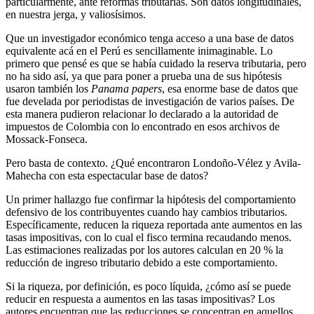
particularmente, ante reformas tributarias. Son datos longitudinales,
en nuestra jerga, y valiosísimos.
Que un investigador económico tenga acceso a una base de datos
equivalente acá en el Perú es sencillamente inimaginable. Lo
primero que pensé es que se había cuidado la reserva tributaria, pero
no ha sido así, ya que para poner a prueba una de sus hipótesis
usaron también los
Panama papers
, esa enorme base de datos que
fue develada por periodistas de investigación de varios países. De
esta manera pudieron relacionar lo declarado a la autoridad de
impuestos de Colombia con lo encontrado en esos archivos de
Mossack-Fonseca.
Pero basta de contexto. ¿Qué encontraron Londoño-Vélez y Avila-
Mahecha con esta espectacular base de datos?
Un primer hallazgo fue confirmar la hipótesis del comportamiento
defensivo de los contribuyentes cuando hay cambios tributarios.
Específicamente, reducen la riqueza reportada ante aumentos en las
tasas impositivas, con lo cual el fisco termina recaudando menos.
Las estimaciones realizadas por los autores calculan en 20 % la
reducción de ingreso tributario debido a este comportamiento.
Si la riqueza, por definición, es poco líquida, ¿cómo así se puede
reducir en respuesta a aumentos en las tasas impositivas? Los
autores encuentran que las reducciones se concentran en aquellos