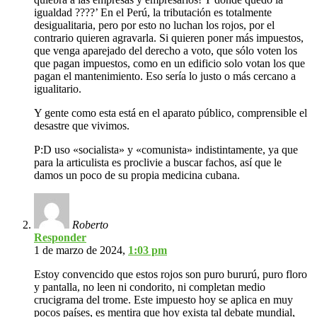
igualdad ????’ En el Perú, la tributación es totalmente
desigualitaria, pero por esto no luchan los rojos, por el
contrario quieren agravarla. Si quieren poner más impuestos,
que venga aparejado del derecho a voto, que sólo voten los
que pagan impuestos, como en un edificio solo votan los que
pagan el mantenimiento. Eso sería lo justo o más cercano a
igualitario.
Y gente como esta está en el aparato público, comprensible el
desastre que vivimos.
P:D uso «socialista» y «comunista» indistintamente, ya que
para la articulista es proclivie a buscar fachos, así que le
damos un poco de su propia medicina cubana.
Roberto
Responder
1 de marzo de 2024,
1:03 pm
Estoy convencido que estos rojos son puro bururú, puro floro
y pantalla, no leen ni condorito, ni completan medio
crucigrama del trome. Este impuesto hoy se aplica en muy
pocos países, es mentira que hoy exista tal debate mundial,