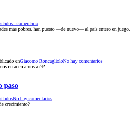
vitados
1 comentario
alidades más pobres, han puesto —de nuevo— al país entero en juego.
blicado en
Giacomo Roncagliolo
No hay comentarios
mos en acercarnos a él?
o paso
vitados
No hay comentarios
de crecimiento?