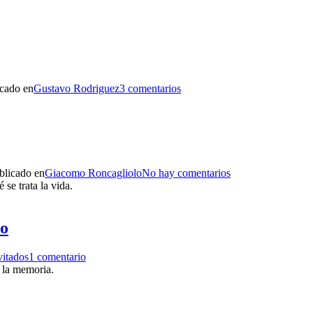
icado en
Gustavo Rodriguez
3 comentarios
blicado en
Giacomo Roncagliolo
No hay comentarios
se trata la vida.
no
vitados
1 comentario
e la memoria.