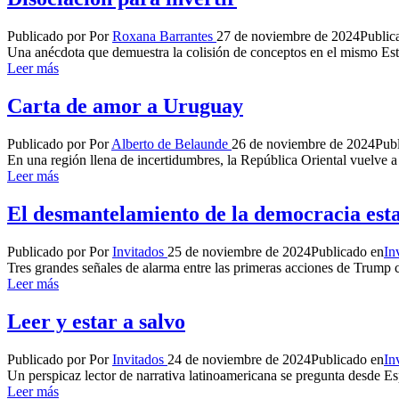
Publicado por
Por
Roxana Barrantes
27 de noviembre de 2024
Public
Una anécdota que demuestra la colisión de conceptos en el mismo Es
Leer más
Carta de amor a Uruguay
Publicado por
Por
Alberto de Belaunde
26 de noviembre de 2024
Pub
En una región llena de incertidumbres, la República Oriental vuelve a 
Leer más
El desmantelamiento de la democracia est
Publicado por
Por
Invitados
25 de noviembre de 2024
Publicado en
In
Tres grandes señales de alarma entre las primeras acciones de Trump 
Leer más
Leer y estar a salvo
Publicado por
Por
Invitados
24 de noviembre de 2024
Publicado en
In
Un perspicaz lector de narrativa latinoamericana se pregunta desde Es
Leer más