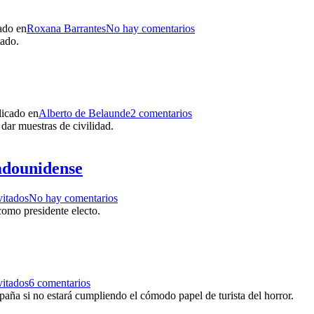
ado en
Roxana Barrantes
No hay comentarios
tado.
licado en
Alberto de Belaunde
2 comentarios
dar muestras de civilidad.
adounidense
vitados
No hay comentarios
como presidente electo.
vitados
6 comentarios
paña si no estará cumpliendo el cómodo papel de turista del horror.