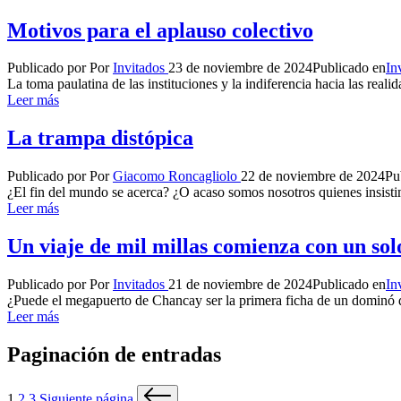
Motivos para el aplauso colectivo
Publicado por
Por
Invitados
23 de noviembre de 2024
Publicado en
In
La toma paulatina de las instituciones y la indiferencia hacia las re
Leer más
La trampa distópica
Publicado por
Por
Giacomo Roncagliolo
22 de noviembre de 2024
Pu
¿El fin del mundo se acerca? ¿O acaso somos nosotros quienes insisti
Leer más
Un viaje de mil millas comienza con un sol
Publicado por
Por
Invitados
21 de noviembre de 2024
Publicado en
In
¿Puede el megapuerto de Chancay ser la primera ficha de un dominó 
Leer más
Paginación de entradas
1
2
3
Siguiente página