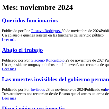
Mes:
noviembre 2024
Queridos funcionarios
Publicado por
Por
Gustavo Rodríguez
30 de noviembre de 2024
Publ
Un aplauso a quienes resisten en las trincheras del servicio público.
Leer más
Abajo el trabajo
Publicado por
Por
Giacomo Roncagliolo
29 de noviembre de 2024
Pu
Un expresidente uruguayo, defensor del ‘hueveo’, nos recuerda de qué 
Leer más
Las muertes invisibles del gobierno perua
Publicado por
Por
Invitados
28 de noviembre de 2024
Publicado en
In
Tres arquitectas nos recuerdan desde Boston que el arte es un arma d
Leer más
Disociación para invertir