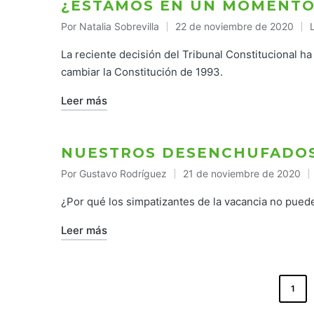
¿ESTAMOS EN UN MOMENTO
Por
Natalia Sobrevilla
22 de noviembre de 2020
Publicado
P
por
e
La reciente decisión del Tribunal Constitucional h
cambiar la Constitución de 1993.
Leer más
NUESTROS DESENCHUFADO
Por
Gustavo Rodríguez
21 de noviembre de 2020
Publicado
por
¿Por qué los simpatizantes de la vacancia no pue
Leer más
PAGINACIÓN
1
DE
ENTRADAS