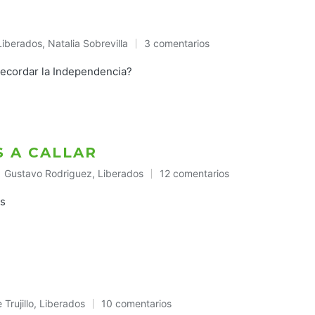
Liberados
,
Natalia Sobrevilla
3 comentarios
Publicado
en
 recordar la Independencia?
S A CALLAR
Gustavo Rodriguez
,
Liberados
12 comentarios
Publicado
en
es
Trujillo
,
Liberados
10 comentarios
cado