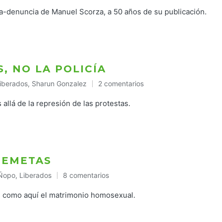
la-denuncia de Manuel Scorza, a 50 años de su publicación.
, NO LA POLICÍA
iberados
,
Sharun Gonzalez
2 comentarios
ublicado
n
allá de la represión de las protestas.
TEMETAS
Ñopo
,
Liberados
8 comentarios
ado
s como aquí el matrimonio homosexual.