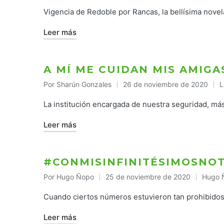
por
en
Vigencia de Redoble por Rancas, la bellísima nove
Leer más
A MÍ ME CUIDAN MIS AMIGAS
Por
Sharún Gonzales
26 de noviembre de 2020
L
Publicado
P
por
e
La institución encargada de nuestra seguridad, más 
Leer más
#CONMISINFINITÉSIMOSNO
Por
Hugo Ñopo
25 de noviembre de 2020
Hugo 
Publicado
Public
por
en
Cuando ciertos números estuvieron tan prohibido
Leer más