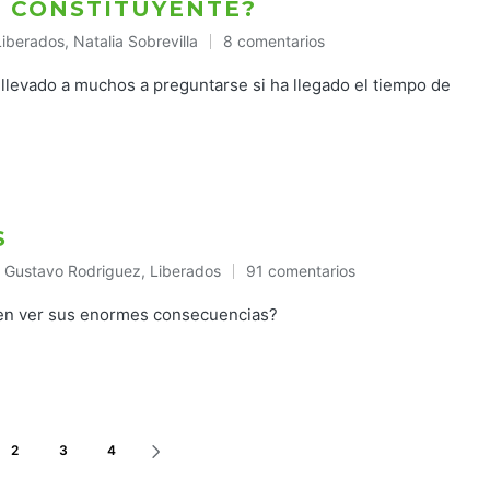
 CONSTITUYENTE?
Liberados
,
Natalia Sobrevilla
8 comentarios
ublicado
n
a llevado a muchos a preguntarse si ha llegado el tiempo de
S
Gustavo Rodriguez
,
Liberados
91 comentarios
Publicado
en
den ver sus enormes consecuencias?
2
3
4
SIGUIENTE
PÁGINA