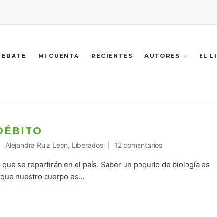
 DEBATE
MI CUENTA
RECIENTES
AUTORES
EL L
DÉBITO
Alejandra Ruiz Leon
,
Liberados
12 comentarios
Publicado
en
ue se repartirán en el país. Saber un poquito de biología es
rque nuestro cuerpo es…