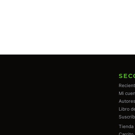
SEC
Recien
Mi cuen
Autore
Libro d
Suscríb
Tiend
a
Carrito