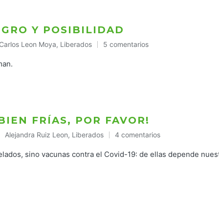
IGRO Y POSIBILIDAD
Carlos Leon Moya
,
Liberados
5 comentarios
Publicado
en
man.
BIEN FRÍAS, POR FAVOR!
Alejandra Ruiz Leon
,
Liberados
4 comentarios
Publicado
en
helados, sino vacunas contra el Covid-19: de ellas depende nues