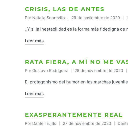
CRISIS, LAS DE ANTES
Por
Natalia Sobrevilla
29 de noviembre de 2020
Publicado
por
¿Y si la inestabilidad es la forma más fidedigna de
Leer más
RATA FIERA, A MÍ NO ME VA
Por
Gustavo Rodríguez
28 de noviembre de 2020
Publicado
por
El protagonismo del humor en las marchas juvenil
Leer más
EXASPERANTEMENTE REAL
Por
Dante Trujillo
27 de noviembre de 2020
Dante 
Publicado
Publi