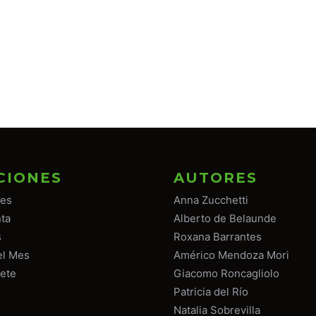
CIONES
AUTORES
tes
Anna Zucchetti
ta
Alberto de Belaunde
s
Roxana Barrantes
el Mes
Américo Mendoza Mori
ete
Giacomo Roncagliolo
Patricia del Río
Natalia Sobrevilla