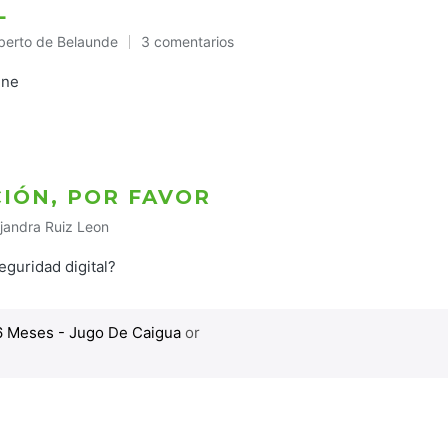
L
berto de Belaunde
3 comentarios
blicado
ene
IÓN, POR FAVOR
ejandra Ruiz Leon
licado
eguridad digital?
6 Meses - Jugo De Caigua
or