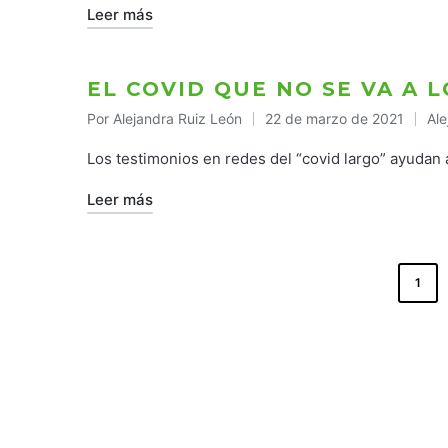
Leer más
EL COVID QUE NO SE VA A L
Por
Alejandra Ruiz León
22 de marzo de 2021
Ale
Publicado
Pub
por
en
Los testimonios en redes del “covid largo” ayudan
Leer más
PAGINACIÓN
1
DE
ENTRADAS