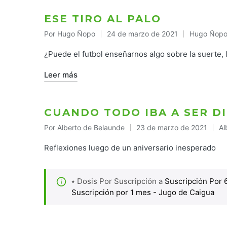
ESE TIRO AL PALO
Por
Hugo Ñopo
24 de marzo de 2021
Hugo Ñop
Publicado
Publicado
por
en
¿Puede el futbol enseñarnos algo sobre la suerte, 
Leer más
CUANDO TODO IBA A SER D
Por
Alberto de Belaunde
23 de marzo de 2021
Al
Publicado
Pu
por
en
Reflexiones luego de un aniversario inesperado
⭑ Dosis Por Suscripción a
Suscripción Por 
Suscripción por 1 mes - Jugo de Caigua