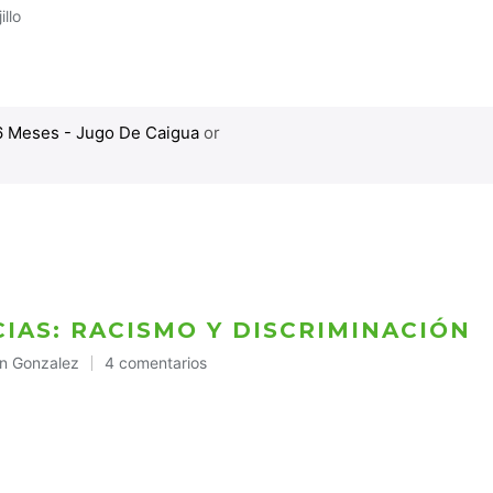
illo
6 Meses - Jugo De Caigua
or
IAS: RACISMO Y DISCRIMINACIÓN
n Gonzalez
4 comentarios
cado