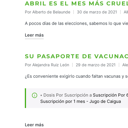
ABRIL ES EL MES MÁS CRUE
Por
Alberto de Belaunde
30 de marzo de 2021
Al
Publicado
Pu
por
en
A pocos días de las elecciones, sabemos lo que vi
Leer más
SU PASAPORTE DE VACUNAC
Por
Alejandra Ruiz León
29 de marzo de 2021
Al
Publicado
Pub
por
en
¿Es conveniente exigirlo cuando faltan vacunas y s
⭑ Dosis Por Suscripción a
Suscripción Por 
Suscripción por 1 mes - Jugo de Caigua
Leer más