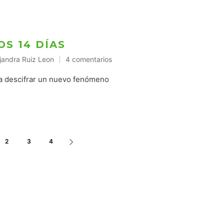
OS 14 DÍAS
jandra Ruiz Leon
4 comentarios
licado
 a descifrar un nuevo fenómeno
2
3
4
SIGUIENTE
PÁGINA