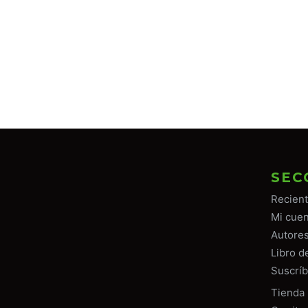
SEC
Recien
Mi cuen
Autore
Libro d
Suscríb
Tiend
a