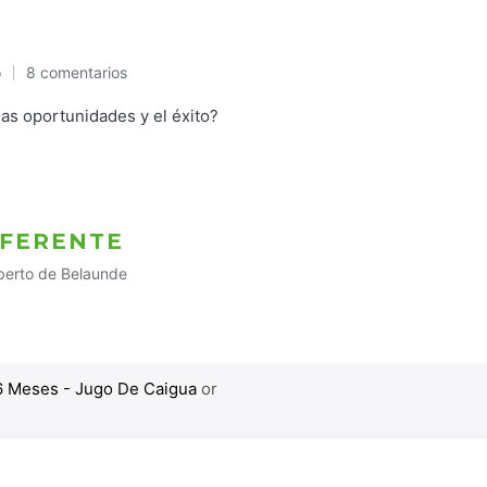
o
8 comentarios
las oportunidades y el éxito?
IFERENTE
berto de Belaunde
blicado
6 Meses - Jugo De Caigua
or