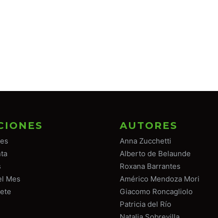
CIONES
AUTORES
tes
Anna Zucchetti
ta
Alberto de Belaunde
s
Roxana Barrantes
el Mes
Américo Mendoza Mori
ete
Giacomo Roncagliolo
Patricia del Río
Natalia Sobrevilla