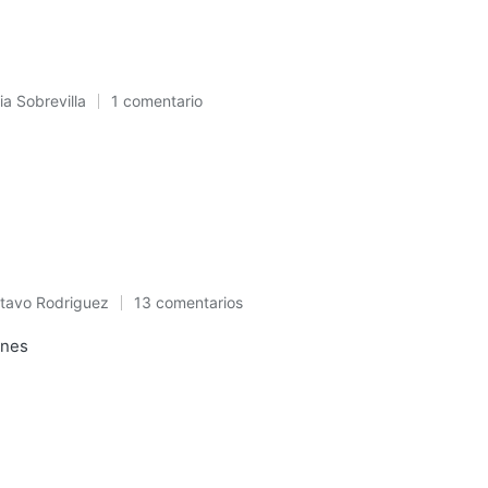
ia Sobrevilla
1 comentario
cado
tavo Rodriguez
13 comentarios
licado
ones