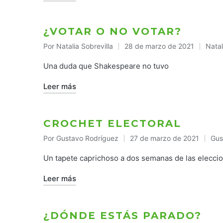
¿VOTAR O NO VOTAR?
Por
Natalia Sobrevilla
28 de marzo de 2021
Natal
Publicado
Publi
por
en
Una duda que Shakespeare no tuvo
Leer más
CROCHET ELECTORAL
Por
Gustavo Rodríguez
27 de marzo de 2021
Gus
Publicado
Pub
por
en
Un tapete caprichoso a dos semanas de las elecci
Leer más
¿DÓNDE ESTÁS PARADO?