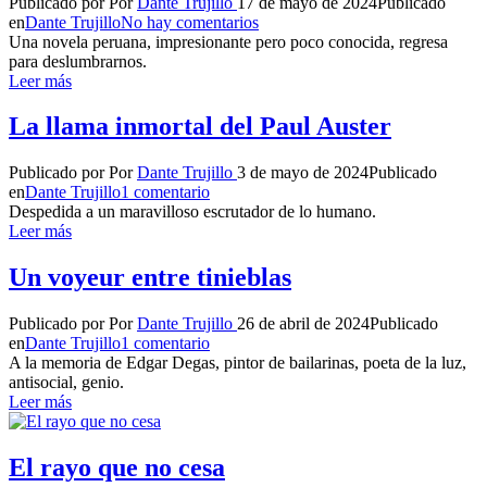
Publicado por
Por
Dante Trujillo
17 de mayo de 2024
Publicado
en
Dante Trujillo
No hay comentarios
Una novela peruana, impresionante pero poco conocida, regresa
para deslumbrarnos.
Leer más
La llama inmortal del Paul Auster
Publicado por
Por
Dante Trujillo
3 de mayo de 2024
Publicado
en
Dante Trujillo
1 comentario
Despedida a un maravilloso escrutador de lo humano.
Leer más
Un voyeur entre tinieblas
Publicado por
Por
Dante Trujillo
26 de abril de 2024
Publicado
en
Dante Trujillo
1 comentario
A la memoria de Edgar Degas, pintor de bailarinas, poeta de la luz,
antisocial, genio.
Leer más
El rayo que no cesa