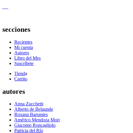
secciones
Recientes
Mi cuenta
Autores
Libro del Mes
Suscríbete
Tiend
a
Carrito
autores
Anna Zucchetti
Alberto de Belaunde
Roxana Barrantes
Américo Mendoza Mori
Giacomo Roncagliolo
Patricia del Río