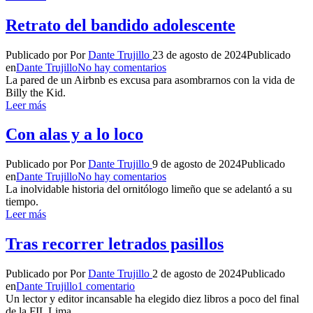
Retrato del bandido adolescente
Publicado por
Por
Dante Trujillo
23 de agosto de 2024
Publicado
en
Dante Trujillo
No hay comentarios
La pared de un Airbnb es excusa para asombrarnos con la vida de
Billy the Kid.
Leer más
Con alas y a lo loco
Publicado por
Por
Dante Trujillo
9 de agosto de 2024
Publicado
en
Dante Trujillo
No hay comentarios
La inolvidable historia del ornitólogo limeño que se adelantó a su
tiempo.
Leer más
Tras recorrer letrados pasillos
Publicado por
Por
Dante Trujillo
2 de agosto de 2024
Publicado
en
Dante Trujillo
1 comentario
Un lector y editor incansable ha elegido diez libros a poco del final
de la FIL Lima.