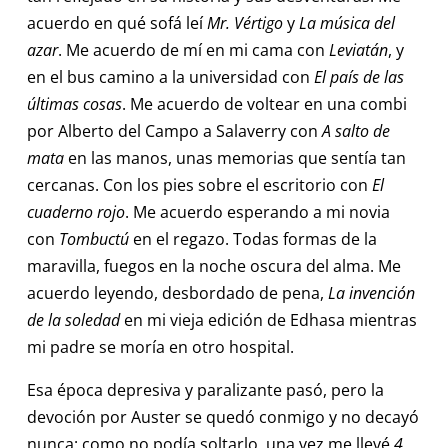
acuerdo en qué sofá leí
Mr. Vértigo
y
La música del
azar
. Me acuerdo de mí en mi cama con
Leviatán
, y
en el bus camino a la universidad con
El país de las
últimas cosas
. Me acuerdo de voltear en una combi
por Alberto del Campo a Salaverry con
A salto de
mata
en las manos, unas memorias que sentía tan
cercanas. Con los pies sobre el escritorio con
El
cuaderno rojo
. Me acuerdo esperando a mi novia
con
Tombuctú
en el regazo. Todas formas de la
maravilla, fuegos en la noche oscura del alma. Me
acuerdo leyendo, desbordado de pena,
La invención
de la soledad
en mi vieja edición de Edhasa mientras
mi padre se moría en otro hospital.
Esa época depresiva y paralizante pasó, pero la
devoción por Auster se quedó conmigo y no decayó
nunca: como no podía soltarlo, una vez me llevé
4,