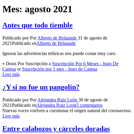
Mes:
agosto 2021
Antes que todo tiemble
Publicado por
Por
Alberto de Belaunde
31 de agosto de
2021
Publicado en
Alberto de Belaunde
Ignorar las advertencias telúricas nos puede costar muy caro.
⭑ Dosis Por Suscripción a
Suscripción Por 6 Meses - Jugo De
Caigua
or
Suscripción por 1 mes - Jugo de Caigua
Leer más
¿Y si no fue un pangolín?
Publicado por
Por
Alejandra Ruiz León
30 de agosto de
2021
Publicado en
Alejandra Ruiz Leon
5 comentarios
Nuevas voces vuelven a cuestionar el origen natural del coronavirus.
Leer más
Entre calabozos y cárceles doradas