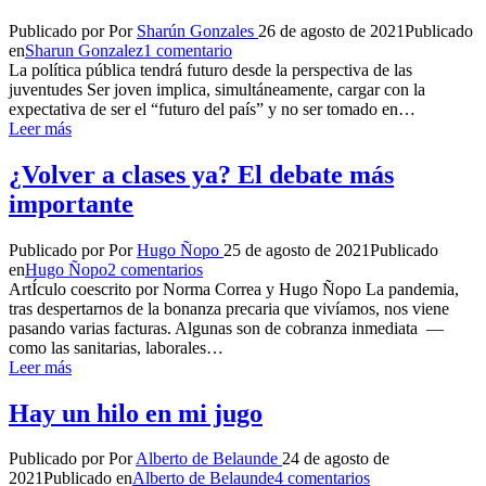
Publicado por
Por
Sharún Gonzales
26 de agosto de 2021
Publicado
en
Sharun Gonzalez
1 comentario
La política pública tendrá futuro desde la perspectiva de las
juventudes Ser joven implica, simultáneamente, cargar con la
expectativa de ser el “futuro del país” y no ser tomado en…
Leer más
¿Volver a clases ya? El debate más
importante
Publicado por
Por
Hugo Ñopo
25 de agosto de 2021
Publicado
en
Hugo Ñopo
2 comentarios
ArtÍculo coescrito por Norma Correa y Hugo Ñopo La pandemia,
tras despertarnos de la bonanza precaria que vivíamos, nos viene
pasando varias facturas. Algunas son de cobranza inmediata —
como las sanitarias, laborales…
Leer más
Hay un hilo en mi jugo
Publicado por
Por
Alberto de Belaunde
24 de agosto de
2021
Publicado en
Alberto de Belaunde
4 comentarios