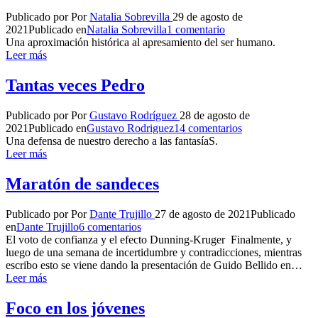
Publicado por
Por
Natalia Sobrevilla
29 de agosto de
2021
Publicado en
Natalia Sobrevilla
1 comentario
Una aproximación histórica al apresamiento del ser humano.
Leer más
Tantas veces Pedro
Publicado por
Por
Gustavo Rodríguez
28 de agosto de
2021
Publicado en
Gustavo Rodriguez
14 comentarios
Una defensa de nuestro derecho a las fantasíaS.
Leer más
Maratón de sandeces
Publicado por
Por
Dante Trujillo
27 de agosto de 2021
Publicado
en
Dante Trujillo
6 comentarios
El voto de confianza y el efecto Dunning-Kruger Finalmente, y
luego de una semana de incertidumbre y contradicciones, mientras
escribo esto se viene dando la presentación de Guido Bellido en…
Leer más
Foco en los jóvenes