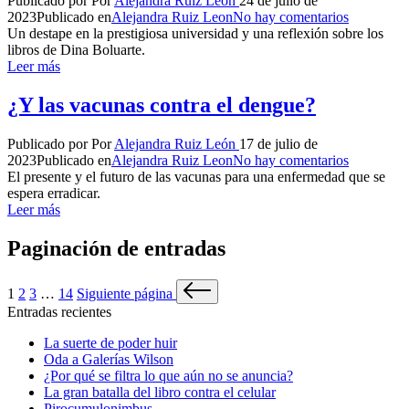
Publicado por
Por
Alejandra Ruiz León
24 de julio de
2023
Publicado en
Alejandra Ruiz Leon
No hay comentarios
Un destape en la prestigiosa universidad y una reflexión sobre los
libros de Dina Boluarte.
Leer más
¿Y las vacunas contra el dengue?
Publicado por
Por
Alejandra Ruiz León
17 de julio de
2023
Publicado en
Alejandra Ruiz Leon
No hay comentarios
El presente y el futuro de las vacunas para una enfermedad que se
espera erradicar.
Leer más
Paginación de entradas
1
2
3
…
14
Siguiente página
Entradas recientes
La suerte de poder huir
Oda a Galerías Wilson
¿Por qué se filtra lo que aún no se anuncia?
La gran batalla del libro contra el celular
Pirocumulonimbus