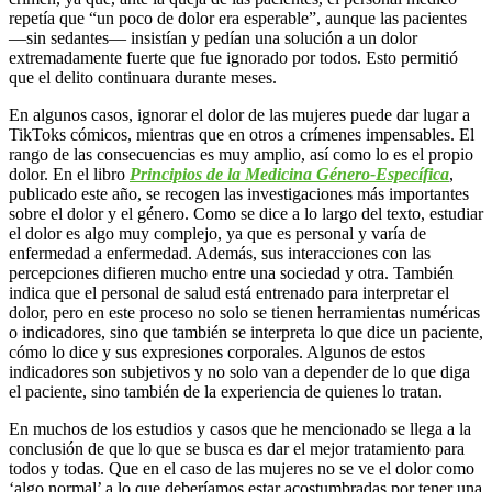
repetía que “un poco de dolor era esperable”, aunque las pacientes
—sin sedantes— insistían y pedían una solución a un dolor
extremadamente fuerte que fue ignorado por todos. Esto permitió
que el delito continuara durante meses.
En algunos casos, ignorar el dolor de las mujeres puede dar lugar a
TikToks cómicos, mientras que en otros a crímenes impensables. El
rango de las consecuencias es muy amplio, así como lo es el propio
dolor. En el libro
Principios de la Medicina Género-Específica
,
publicado este año, se recogen las investigaciones más importantes
sobre el dolor y el género. Como se dice a lo largo del texto, estudiar
el dolor es algo muy complejo, ya que es personal y varía de
enfermedad a enfermedad. Además, sus interacciones con las
percepciones difieren mucho entre una sociedad y otra. También
indica que el personal de salud está entrenado para interpretar el
dolor, pero en este proceso no solo se tienen herramientas numéricas
o indicadores, sino que también se interpreta lo que dice un paciente,
cómo lo dice y sus expresiones corporales. Algunos de estos
indicadores son subjetivos y no solo van a depender de lo que diga
el paciente, sino también de la experiencia de quienes lo tratan.
En muchos de los estudios y casos que he mencionado se llega a la
conclusión de que lo que se busca es dar el mejor tratamiento para
todos y todas. Que en el caso de las mujeres no se ve el dolor como
‘algo normal’ a lo que deberíamos estar acostumbradas por tener una