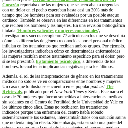
Corazón
reportaba que las mujeres que se acercaban a urgencias
con un dolor en el pecho esperaban hasta casi un 30% más de
tiempo que los hombres para ser evaluadas por un posible ataque
cardiaco. También se observa en las diferencias en los tratamientos
que reciben los hombres y las mujeres. En una revisión bibliográfica
titulada
‘Hombres valientes y mujeres emocionales
’,
investigadores suecos recogieron 77 artículos en los que se describía
cómo las diferencias de género reconocidas por el personal médico
influían en los tratamientos que recibían ambos grupos. Por ejemplo,
los investigadores indicaban cómo en determinadas enfermedades
las mujeres recibían menos tratamiento específico para el dolor, pero
sí se les prescribía
tratamiento psicológico
, a diferencia de los
hombres, lo cual tenía implicancias negativas para los últimos.
Además, el rol de las interpretaciones de género en los tratamientos
médicos no solo se ve en comparaciones entre hombres y mujeres.
Un caso que lo ilustra se encuentra en el popular
podcast
The
Retrievals
, publicado por el
New York Times
y Serial. Este narra el
caso de 70 mujeres que fueron sometidas a intervenciones médicas
sin sedantes en el Centro de Fertilidad de la Universidad de Yale en
los últimos cinco años. Estas no recibieron los tratamientos
indicados porque una enfermera del centro había robado
sistemáticamente los sedantes, intercambiándolos con solución salina
que no tenía ningún efecto. Sin embargo, esta es solo una parte del
crimen, ya que, ante la queja de las pacientes, el personal médico