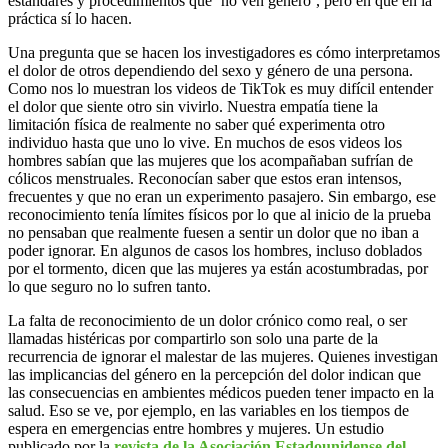
estándares y procedimientos que ‘no ven género’, pero en que en la
práctica sí lo hacen.
Una pregunta que se hacen los investigadores es cómo interpretamos
el dolor de otros dependiendo del sexo y género de una persona.
Como nos lo muestran los videos de TikTok es muy difícil entender
el dolor que siente otro sin vivirlo. Nuestra empatía tiene la
limitación física de realmente no saber qué experimenta otro
individuo hasta que uno lo vive. En muchos de esos videos los
hombres sabían que las mujeres que los acompañaban sufrían de
cólicos menstruales. Reconocían saber que estos eran intensos,
frecuentes y que no eran un experimento pasajero. Sin embargo, ese
reconocimiento tenía límites físicos por lo que al inicio de la prueba
no pensaban que realmente fuesen a sentir un dolor que no iban a
poder ignorar. En algunos de casos los hombres, incluso doblados
por el tormento, dicen que las mujeres ya están acostumbradas, por
lo que seguro no lo sufren tanto.
La falta de reconocimiento de un dolor crónico como real, o ser
llamadas histéricas por compartirlo son solo una parte de la
recurrencia de ignorar el malestar de las mujeres. Quienes investigan
las implicancias del género en la percepción del dolor indican que
las consecuencias en ambientes médicos pueden tener impacto en la
salud. Eso se ve, por ejemplo, en las variables en los tiempos de
espera en emergencias entre hombres y mujeres. Un estudio
publicado por la
revista de la Asociación Estadounidense del