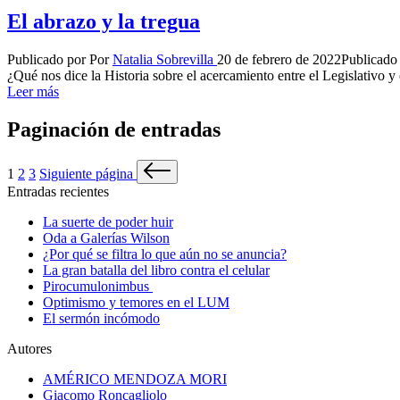
El abrazo y la tregua
Publicado por
Por
Natalia Sobrevilla
20 de febrero de 2022
Publicado
¿Qué nos dice la Historia sobre el acercamiento entre el Legislativo y
Leer más
Paginación de entradas
1
2
3
Siguiente página
Entradas recientes
La suerte de poder huir
Oda a Galerías Wilson
¿Por qué se filtra lo que aún no se anuncia?
La gran batalla del libro contra el celular
Pirocumulonimbus
Optimismo y temores en el LUM
El sermón incómodo
Autores
AMÉRICO MENDOZA MORI
Giacomo Roncagliolo