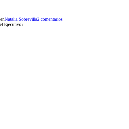
 en
Natalia Sobrevilla
2 comentarios
 el Ejecutivo?