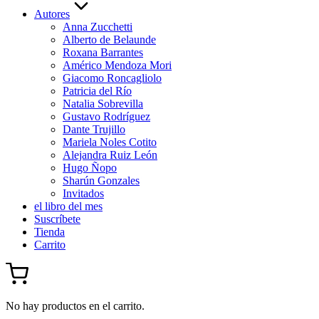
Autores
Anna Zucchetti
Alberto de Belaunde
Roxana Barrantes
Américo Mendoza Mori
Giacomo Roncagliolo
Patricia del Río
Natalia Sobrevilla
Gustavo Rodríguez
Dante Trujillo
Mariela Noles Cotito
Alejandra Ruiz León
Hugo Ñopo
Sharún Gonzales
Invitados
el libro del mes
Suscríbete
Tienda
Carrito
No hay productos en el carrito.