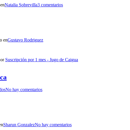
 en
Natalia Sobrevilla
3 comentarios
o en
Gustavo Rodriguez
or
Suscripción por 1 mes - Jugo de Caigua
ica
dos
No hay comentarios
en
Sharun Gonzalez
No hay comentarios