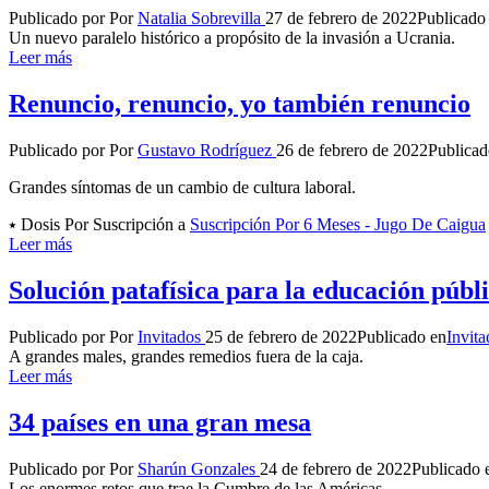
Publicado por
Por
Natalia Sobrevilla
27 de febrero de 2022
Publicado
Un nuevo paralelo histórico a propósito de la invasión a Ucrania.
Leer más
Renuncio, renuncio, yo también renuncio
Publicado por
Por
Gustavo Rodríguez
26 de febrero de 2022
Publicad
Grandes síntomas de un cambio de cultura laboral.
⭑ Dosis Por Suscripción a
Suscripción Por 6 Meses - Jugo De Caigua
Leer más
Solución patafísica para la educación públ
Publicado por
Por
Invitados
25 de febrero de 2022
Publicado en
Invita
A grandes males, grandes remedios fuera de la caja.
Leer más
34 países en una gran mesa
Publicado por
Por
Sharún Gonzales
24 de febrero de 2022
Publicado 
Los enormes retos que trae la Cumbre de las Américas.