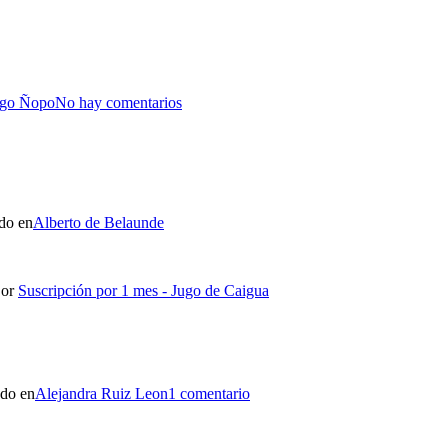
go Ñopo
No hay comentarios
do en
Alberto de Belaunde
or
Suscripción por 1 mes - Jugo de Caigua
ado en
Alejandra Ruiz Leon
1 comentario