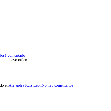
dos
1 comentario
 de un nuevo orden.
ado en
Alejandra Ruiz Leon
No hay comentarios