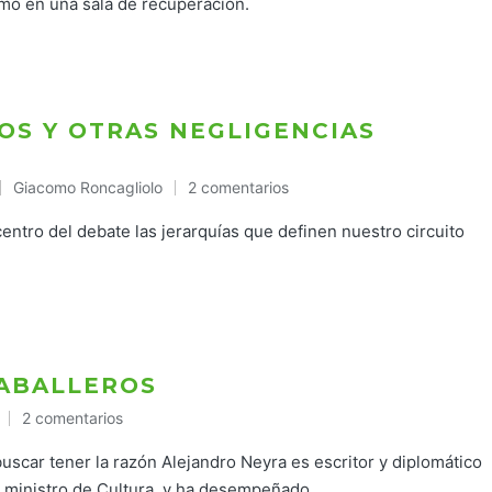
mo en una sala de recuperación.
OS Y OTRAS NEGLIGENCIAS
Giacomo Roncagliolo
2 comentarios
Publicado
en
entro del debate las jerarquías que definen nuestro circuito
CABALLEROS
2 comentarios
scar tener la razón Alejandro Neyra es escritor y diplomático
l, ministro de Cultura, y ha desempeñado…