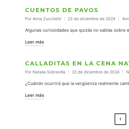
CUENTOS DE PAVOS
Por
Anna Zucchetti
23 de diciembre de 2024
Ann
Publicado
Pub
por
en
Algunas curiosidades que quizás no sabías sobre e
Leer más
CALLADITAS EN LA CENA N
Por
Natalia Sobrevilla
22 de diciembre de 2024
N
Publicado
P
por
e
¿Cuándo ocurrirá que la vergüenza realmente cam
Leer más
PAGINACIÓN
1
DE
ENTRADAS