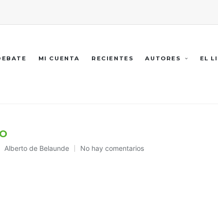
 DEBATE
MI CUENTA
RECIENTES
AUTORES
EL L
VO
Alberto de Belaunde
No hay comentarios
Publicado
en