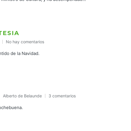
TESIA
No hay comentarios
ntido de la Navidad.
Alberto de Belaunde
3 comentarios
Publicado
en
Nochebuena.