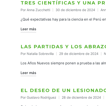
TRES CIENTÍFICAS Y UNA 
Por
Anna Zucchetti
30 de diciembre de 2024
Ann
Publicado
Pub
por
en
¿Qué expectativas hay para la ciencia en el Perú e
Leer más
LAS PARTIDAS Y LOS ABRA
Por
Natalia Sobrevilla
29 de diciembre de 2024
N
Publicado
P
por
e
Los Años Nuevos siempre ponen a prueba a las al
Leer más
EL DESEO DE UN LESIONA
Por
Gustavo Rodríguez
28 de diciembre de 2024
Publicado
por