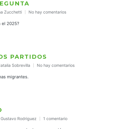
PREGUNTA
a Zucchetti
No hay comentarios
licado
n el 2025?
ZOS PARTIDOS
atalia Sobrevilla
No hay comentarios
ublicado
n
mas migrantes.
DO
Gustavo Rodriguez
1 comentario
Publicado
en