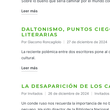
Sobre lo bueno que sería caminar por el mundo co
Leer más
DALTONISMO, PUNTOS CIEG
LITERARIAS
Por
Giacomo Roncagliolo
27 de diciembre de 2024
Publicado
por
La reciente polémica entre dos escritores pone al c
cultural.
Leer más
LA DESAPARICIÓN DE LOS 
Por
Invitados
26 de diciembre de 2024
Invitados
Publicado
Publicado
por
en
Un conde ruso nos recuerda la importancia de no bu
peruano. Ha sido director de la Biblioteca Naciona