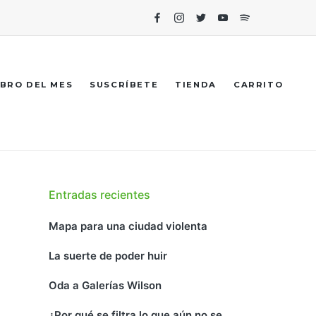
Facebook
Instagram
Twitter
Youtube
Spotify
IBRO DEL MES
SUSCRÍBETE
TIENDA
CARRITO
Entradas recientes
Mapa para una ciudad violenta
La suerte de poder huir
Oda a Galerías Wilson
¿Por qué se filtra lo que aún no se