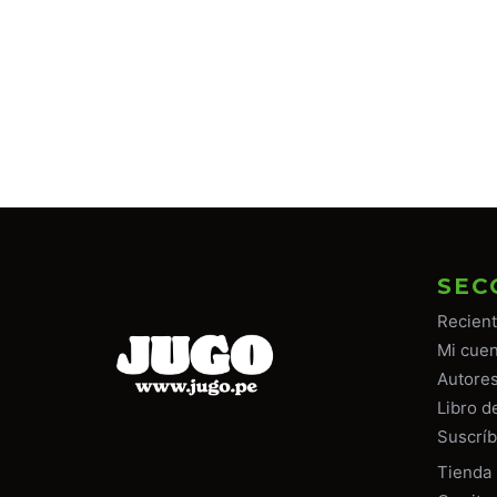
SEC
Recien
Mi cuen
Autore
Libro d
Suscríb
Tiend
a