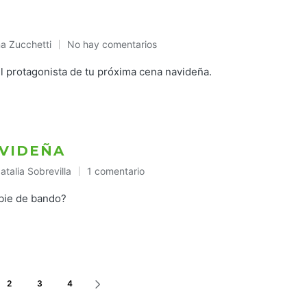
a Zucchetti
No hay comentarios
licado
l protagonista de tu próxima cena navideña.
AVIDEÑA
atalia Sobrevilla
1 comentario
ublicado
n
bie de bando?
2
3
4
SIGUIENTE
PÁGINA