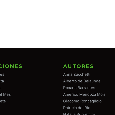
CIONES
AUTORES
tes
Anna Zucchetti
ta
Alberto de Belaunde
s
Roxana Barrantes
el Mes
Américo Mendoza Mori
ete
Giacomo Roncagliolo
Patricia del Río
Natalia Sobrevilla