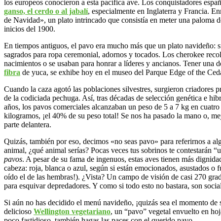
los europeos conocieron a esta pacífica ave. Los conquistadores españo
ganso, el cerdo o al jabalí
, especialmente en Inglaterra y Francia. E
de Navidad», un plato intrincado que consistía en meter una paloma d
inicios del 1900.
En tiempos antiguos, el pavo era mucho más que un plato navideño: su
sagrados para ropa ceremonial, adornos y tocados. Los cherokee recol
nacimientos o se usaban para honrar a líderes y ancianos. Tener una d
fibra
de yuca, se exhibe hoy en el museo del Parque Edge of the Ceda
Cuando la caza agotó las poblaciones silvestres, surgieron criadores 
de la codiciada pechuga. Así, tras décadas de selección genética e 
años, los pavos comerciales alcanzaban un peso de 5 a 7 kg en cuat
kilogramos, ¡el 40% de su peso total! Se nos ha pasado la mano o, me
parte delantera.
Quizás, también por eso, decimos «no seas pavo» para referirnos a algu
animal, ¿qué animal serías? Pocas veces tus sobrinos te contestarán “
pavos
. A pesar de su fama de ingenuos, estas aves tienen más dignid
cabeza: roja, blanca o azul, según si están emocionados, asustados o 
oído el de las hembras!). ¿Vista? Un campo de visión de casi 270 grad
para esquivar depredadores. Y como si todo esto no bastara, son soci
Si aún no has decidido el menú navideño, ¡quizás sea el momento de sal
delicioso
Wellington vegetariano
, un “pavo” vegetal envuelto en hoj
poco fastidioso, también hagas las paces con el querido pavo.