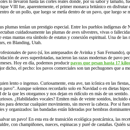
les lo llevaron hasta las cortes reales donde, por su sabor y tamaño, f
nrique VIII fue, aparentemente, el primer monarca británico en disfrutar
entro de un pollo, que luego se metía dentro de un pavo, que luego se m
s plumas tenían un prestigio especial. Entre los pueblos indígenas de 
ectaban cuidadosamente las plumas de aves silvestres, vivas o fallecida
e estas mantas era símbolo de estatus y conexión espiritual. Una de las
rs, en Blanding, Utah.
profesionales de pavo (sí, los antepasados de Avinka y San Fernando), 
hibridación de aves superdotadas, nacieron las razas modernas de pavo
ro meses. Hoy en día, podemos producir
pavos que pesan hasta 17 kilo
jor dicho, el pecho: los pavos comerciales son tan pechugones que a me
ien lento o ingenuo. Curiosamente, esta ave, tan icónica en las fiestas,
un pavo”. Aunque solemos recordarlo solo en Navidad o en dietas hipocol
ad de la que les otorgamos y nos dejan en ridículo en más de un sentid
furiosos. ¿Habilidades vocales? Emiten más de veinte sonidos, incluido
os para detectar cualquier movimiento, sin mover la cabeza. Por si fue
ales y organizados: las bandadas están lideradas por hembras dominante
var un pavo! En esta era de transición ecológica postcárnica, las recet
aldre, con champiñones, nueces, espinacas y puré de castañas. Quién sa