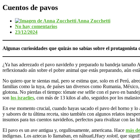
Cuentos de pavos
Anna Zucchetti
No hay comentarios
23/12/2024
Algunas curiosidades que quizás no sabías sobre el protagonista
¿Ya has aderezado el pavo navideño y preparado tu bandeja tamaño A0 p
reflexionado aún sobre el pobre animal que estás preparando, aún est
No quiero que te sientas mal, pero se estima que, solo en el Perú, alr
familias como la tuya, de países tan diversos como Rumania, México, 
glotona. No pierdas el tiempo: tómate ese selfie con el pavo en band
son
los israelíes
, con más de 13 kilos al año, seguidos por los malasi
En ese momento crucial, cuando hayas sacado el pavo del horno y lo a
y sabores de tu última receta, sino también con algunos relatos inespe
insumos para tus cuentos navideños, perfectos para rivalizar con las h
El pavo es un ave antigua y, orgullosamente, americana. Hace
más de
indígenas. Los aztecas lo llamaban, en náhuatl,
Huey xolotl
, que signi