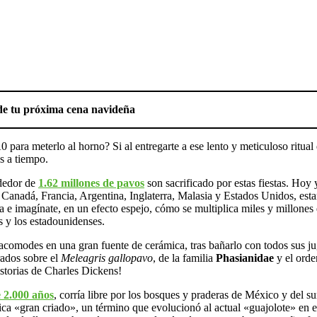
 de tu próxima cena navideña
ara meterlo al horno? Si al entregarte a ese lento y meticuloso ritual 
ás a tiempo.
ededor de
1.62 millones de pavos
son sacrificado por estas fiestas. Hoy
Canadá, Francia, Argentina, Inglaterra, Malasia y Estados Unidos, estar
eja e imagínate, en un efecto espejo, cómo se multiplica miles y millo
os y los estadounidenses.
comodes en una gran fuente de cerámica, tras bañarlo con todos sus jug
rados sobre el
Meleagris gallopavo
, de la familia
Phasianidae
y el orde
istorias de Charles Dickens!
 2.000 años
, corría libre por los bosques y praderas de México y del 
fica «gran criado», un término que evolucionó al actual «guajolote» en