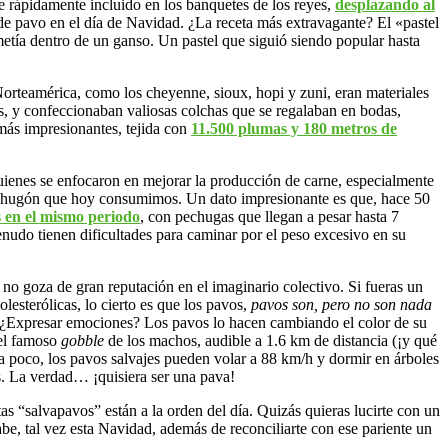
ue rápidamente incluido en los banquetes de los reyes,
desplazando al
 de pavo en el día de Navidad. ¿La receta más extravagante? El «pastel
etía dentro de un ganso. Un pastel que siguió siendo popular hasta
Norteamérica, como los cheyenne, sioux, hopi y zuni, eran materiales
s, y confeccionaban valiosas colchas que se regalaban en bodas,
 más impresionantes, tejida con
11.500 plumas y 180 metros de
quienes se enfocaron en mejorar la producción de carne, especialmente
 pechugón que hoy consumimos. Un dato impresionante es que, hace 50
s en el mismo periodo
, con pechugas que llegan a pesar hasta 7
nudo tienen dificultades para caminar por el peso excesivo en su
 no goza de gran reputación en el imaginario colectivo. Si fueras un
esterólicas, lo cierto es que los pavos,
pavos son, pero no son nada
o. ¿Expresar emociones? Los pavos lo hacen cambiando el color de su
 el famoso
gobble
de los machos, audible a 1.6 km de distancia (¡y qué
ra poco, los pavos salvajes pueden volar a 88 km/h y dormir en árboles
s. La verdad… ¡quisiera ser una pava!
as “salvapavos” están a la orden del día. Quizás quieras lucirte con un
be, tal vez esta Navidad, además de reconciliarte con ese pariente un