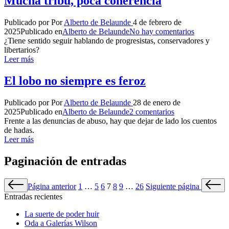
Mucha tribu, poca coherencia
Publicado por
Por
Alberto de Belaunde
4 de febrero de
2025
Publicado en
Alberto de Belaunde
No hay comentarios
¿Tiene sentido seguir hablando de progresistas, conservadores y
libertarios?
Leer más
El lobo no siempre es feroz
Publicado por
Por
Alberto de Belaunde
28 de enero de
2025
Publicado en
Alberto de Belaunde
2 comentarios
Frente a las denuncias de abuso, hay que dejar de lado los cuentos
de hadas.
Leer más
Paginación de entradas
Página anterior
1
…
5
6
7
8
9
…
26
Siguiente página
Entradas recientes
La suerte de poder huir
Oda a Galerías Wilson