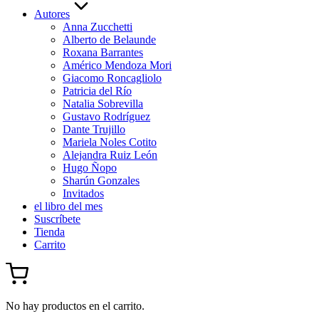
Autores
Anna Zucchetti
Alberto de Belaunde
Roxana Barrantes
Américo Mendoza Mori
Giacomo Roncagliolo
Patricia del Río
Natalia Sobrevilla
Gustavo Rodríguez
Dante Trujillo
Mariela Noles Cotito
Alejandra Ruiz León
Hugo Ñopo
Sharún Gonzales
Invitados
el libro del mes
Suscríbete
Tienda
Carrito
No hay productos en el carrito.