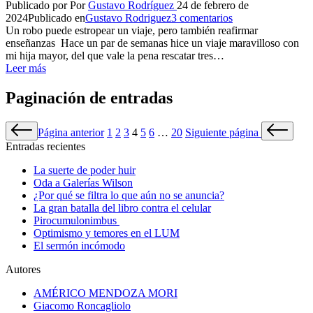
Publicado por
Por
Gustavo Rodríguez
24 de febrero de
2024
Publicado en
Gustavo Rodriguez
3 comentarios
Un robo puede estropear un viaje, pero también reafirmar
enseñanzas Hace un par de semanas hice un viaje maravilloso con
mi hija mayor, del que vale la pena rescatar tres…
Leer más
Paginación de entradas
Página anterior
1
2
3
4
5
6
…
20
Siguiente página
Entradas recientes
La suerte de poder huir
Oda a Galerías Wilson
¿Por qué se filtra lo que aún no se anuncia?
La gran batalla del libro contra el celular
Pirocumulonimbus
Optimismo y temores en el LUM
El sermón incómodo
Autores
AMÉRICO MENDOZA MORI
Giacomo Roncagliolo