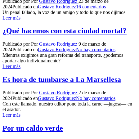
Publicado por
Por
Gustavo Rodríguez
23 de marzo de
2024
Publicado en
Gustavo Rodriguez
16 comentarios
Un penal fallado, la voz de un amigo y todo lo que nos dijimos.
Leer más
¿Qué hacemos con esta ciudad mortal?
Publicado por
Por
Gustavo Rodríguez
9 de marzo de
2024
Publicado en
Gustavo Rodriguez
No hay comentarios
Mientras exigimos una gran reforma del transporte, ¿podemos
aportar algo individualmente?
Leer más
Es hora de tumbarse a La Marsellesa
Publicado por
Por
Gustavo Rodríguez
2 de marzo de
2024
Publicado en
Gustavo Rodriguez
No hay comentarios
Con este llamado, nuestro editor pone toda la carne —jugosa— en
el asador.
Leer más
Por un caldo verde