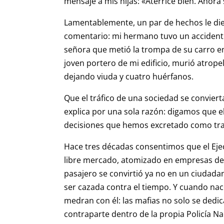
mensaje a mis hijas: «Aterricé bien. Ahora 
Lamentablemente, un par de hechos le di
comentario: mi hermano tuvo un accident
señora que metió la trompa de su carro en u
joven portero de mi edificio, murió atrop
dejando viuda y cuatro huérfanos.
Que el tráfico de una sociedad se convie
explica por una sola razón: digamos que el
decisiones que hemos excretado como tra
Hace tres décadas consentimos que el Ejecu
libre mercado, atomizado en empresas de
pasajero se convirtió ya no en un ciudada
ser cazada contra el tiempo. Y cuando na
medran con él: las mafias no solo se dedi
contraparte dentro de la propia Policía Na