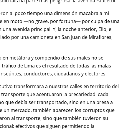
solo falta la parte más peligrosa: la avenida Faucett».
eron al poco tiempo una dimensión macabra a mi
e en moto —no grave, por fortuna— por culpa de una
na avenida principal. Y, la noche anterior, Elio, el
ellado por una camioneta en San Juan de Miraflores,
rta en metáfora y compendio de sus males no se
 tráfico de Lima es el resultado de todas las malas
nseúntes, conductores, ciudadanos y electores.
tivo transformara a nuestras calles en territorio del
 transporte que acentuaron la precariedad: cada
no que debía ser transportado, sino en una presa a
ce un mercado, también aparecen los corruptos que
caron al transporte, sino que también tuvieron su
cional: efectivos que siguen permitiendo la