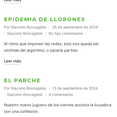
EPIDEMIA DE LLORONES
Por
Giacomo Roncagliolo
20 de septiembre de 2024
Publicado
Giacomo Roncagliolo
No hay comentarios
por
Publicado
en
Al ritmo que imponen las redes, solo nos queda ser
víctimas del algoritmo, o sacarle partido.
Leer más
EL PARCHE
Por
Giacomo Roncagliolo
13 de septiembre de 2024
Publicado
Giacomo Roncagliolo
4 comentarios
por
Publicado
en
Nuestro nuevo juguero de los viernes acciona la licuadora
con una confesión.