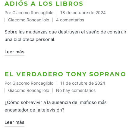
ADIÓS A LOS LIBROS
Por
Giacomo Roncagliolo
18 de octubre de 2024
Publicado
Giacomo Roncagliolo
4 comentarios
por
Publicado
en
Sobre las mudanzas que destruyen el sueño de construir
una biblioteca personal.
Leer más
EL VERDADERO TONY SOPRANO
Por
Giacomo Roncagliolo
11 de octubre de 2024
Publicado
Giacomo Roncagliolo
No hay comentarios
por
Publicado
en
¿Cómo sobrevivir a la ausencia del mafioso más
encantador de la televisión?
Leer más