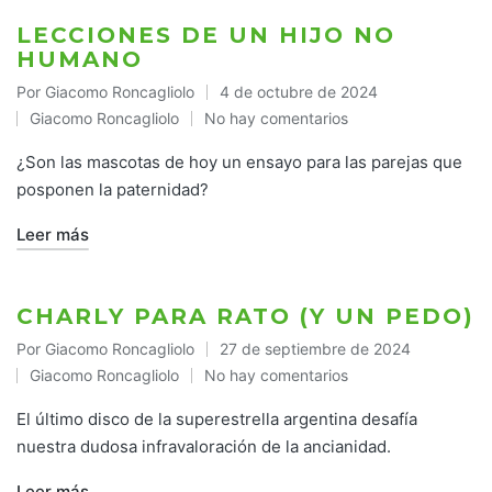
LECCIONES DE UN HIJO NO
HUMANO
Por
Giacomo Roncagliolo
4 de octubre de 2024
Publicado
Giacomo Roncagliolo
No hay comentarios
por
Publicado
en
¿Son las mascotas de hoy un ensayo para las parejas que
posponen la paternidad?
Leer más
CHARLY PARA RATO (Y UN PEDO)
Por
Giacomo Roncagliolo
27 de septiembre de 2024
Publicado
Giacomo Roncagliolo
No hay comentarios
por
Publicado
en
El último disco de la superestrella argentina desafía
nuestra dudosa infravaloración de la ancianidad.
Leer más