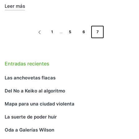
Leer más
PAGINACIÓN
1
…
5
6
7
DE
PÁGINA
ANTERIOR
ENTRADAS
Entradas recientes
Las anchovetas flacas
Del No a Keiko al algoritmo
Mapa para una ciudad violenta
La suerte de poder huir
Oda a Galerías Wilson