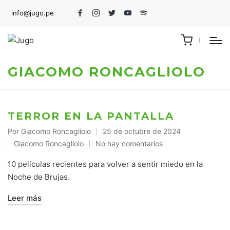
info@jugo.pe
Facebook
Instagram
Twitter
Youtube
Spotify
GIACOMO RONCAGLIOLO
TERROR EN LA PANTALLA
Por
Giacomo Roncagliolo
25 de octubre de 2024
Publicado
Giacomo Roncagliolo
No hay comentarios
por
Publicado
en
10 películas recientes para volver a sentir miedo en la
Noche de Brujas.
Leer más