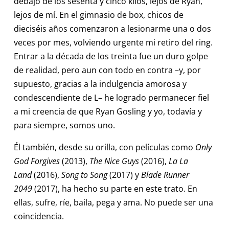
debajo de los sesenta y cinco kilos, lejos de Ryan,
lejos de mí. En el gimnasio de box, chicos de
dieciséis años comenzaron a lesionarme una o dos
veces por mes, volviendo urgente mi retiro del ring.
Entrar a la década de los treinta fue un duro golpe
de realidad, pero aun con todo en contra –y, por
supuesto, gracias a la indulgencia amorosa y
condescendiente de L– he logrado permanecer fiel
a mi creencia de que Ryan Gosling y yo, todavía y
para siempre, somos uno.
Él también, desde su orilla, con películas como
Only
God Forgives
(2013),
The Nice Guys
(2016),
La La
Land
(2016),
Song to Song
(2017) y
Blade Runner
2049
(2017), ha hecho su parte en este trato. En
ellas, sufre, ríe, baila, pega y ama. No puede ser una
coincidencia.