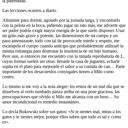
la paternidad.
Las lecciones ocurren a diario.
Alistarme para dormir, agotado por la jornada larga, y encontrarlo
con la pelota en la boca, pidiendo jugar un rato más, me advierte que
ser padre podría exigir mayor energía de la que suelo disponer. Usar
mi grito más grave y potente, las dimensiones de mi cuerpo y un
paso amenazante, todo con tal de provocarle miedo y respeto, me
escarapela el cuerpo cuando anticipo que probablemente utilizaré la
misma estrategia para destronar la insolencia de mi hijo humano.
Peor aun, si entonces me encuentro con la mirada reprobatoria de L,
cuyas formas suelen ser otras: llenarle la casa de juguetes, echarle
sopita en el plato para mejorarle el sabor a su comida de can… Parte
importante de los desacuerdos conyugales tienen a Milo como
centro.
Lo mismo si me voy a la nota alegre: los restos de un mal día que se
disuelven al verlo tumbado panza arriba en una pose graciosa, las
preocupaciones que olvido si Milo me alcanza con un beso… Su
amor incondicional es remedio instantáneo.
Lo decía Bukowski sobre sus gatos: «Si te sientes mal, miras a los
gatos y te sientes mejor, porque ellos saben que todo es tal y como
es».