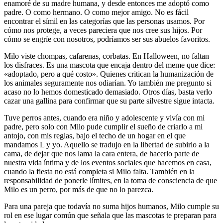
enamoré de su madre humana, y desde entonces me adoptó como
padre. O como hermano. O como mejor amigo. No es fácil
encontrar el símil en las categorías que las personas usamos. Por
cómo nos protege, a veces pareciera que nos cree sus hijos. Por
cómo se engríe con nosotros, podríamos ser sus abuelos favoritos.
Milo viste chompas, cafarenas, corbatas. En Halloween, no faltan
los disfraces. Es una mascota que encaja dentro del meme que dice:
«adoptado, pero a qué costo». Quienes critican la humanización de
los animales seguramente nos odiarían. Yo también me pregunto si
acaso no lo hemos domesticado demasiado. Otros días, basta verlo
cazar una gallina para confirmar que su parte silvestre sigue intacta.
Tuve perros antes, cuando era niño y adolescente y vivía con mi
padre, pero solo con Milo pude cumplir el sueño de criarlo a mi
antojo, con mis reglas, bajo el techo de un hogar en el que
mandamos L y yo. Aquello se tradujo en la libertad de subirlo a la
cama, de dejar que nos lama la cara entera, de hacerlo parte de
nuestra vida íntima y de los eventos sociales que hacemos en casa,
cuando la fiesta no está completa si Milo falta. También en la
responsabilidad de ponerle límites, en la toma de consciencia de que
Milo es un perro, por más de que no lo parezca.
Para una pareja que todavía no suma hijos humanos, Milo cumple su
rol en ese lugar común que señala que las mascotas te preparan para