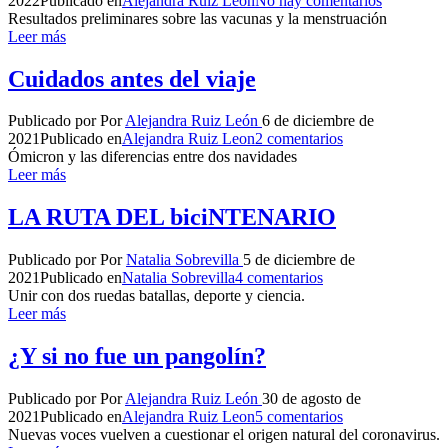
2022
Publicado en
Alejandra Ruiz Leon
No hay comentarios
Resultados preliminares sobre las vacunas y la menstruación
Leer más
Cuidados antes del viaje
Publicado por
Por
Alejandra Ruiz León
6 de diciembre de
2021
Publicado en
Alejandra Ruiz Leon
2 comentarios
Ómicron y las diferencias entre dos navidades
Leer más
LA RUTA DEL biciNTENARIO
Publicado por
Por
Natalia Sobrevilla
5 de diciembre de
2021
Publicado en
Natalia Sobrevilla
4 comentarios
Unir con dos ruedas batallas, deporte y ciencia.
Leer más
¿Y si no fue un pangolín?
Publicado por
Por
Alejandra Ruiz León
30 de agosto de
2021
Publicado en
Alejandra Ruiz Leon
5 comentarios
Nuevas voces vuelven a cuestionar el origen natural del coronavirus.