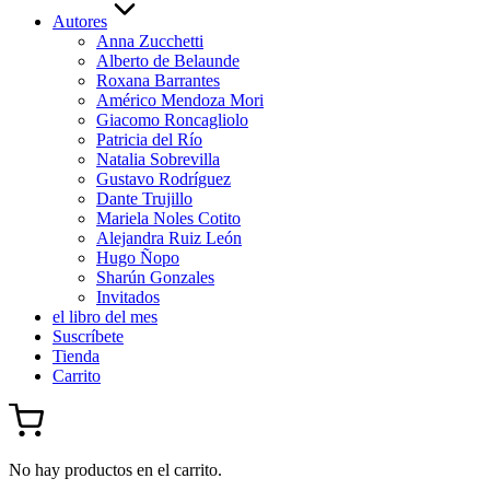
Autores
Anna Zucchetti
Alberto de Belaunde
Roxana Barrantes
Américo Mendoza Mori
Giacomo Roncagliolo
Patricia del Río
Natalia Sobrevilla
Gustavo Rodríguez
Dante Trujillo
Mariela Noles Cotito
Alejandra Ruiz León
Hugo Ñopo
Sharún Gonzales
Invitados
el libro del mes
Suscríbete
Tienda
Carrito
No hay productos en el carrito.