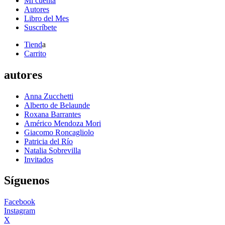
Mi cuenta
Autores
Libro del Mes
Suscríbete
Tiend
a
Carrito
autores
Anna Zucchetti
Alberto de Belaunde
Roxana Barrantes
Américo Mendoza Mori
Giacomo Roncagliolo
Patricia del Río
Natalia Sobrevilla
Invitados
Síguenos
Facebook
Instagram
X