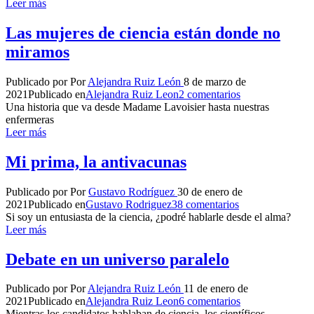
Leer más
Las mujeres de ciencia están donde no
miramos
Publicado por
Por
Alejandra Ruiz León
8 de marzo de
2021
Publicado en
Alejandra Ruiz Leon
2 comentarios
Una historia que va desde Madame Lavoisier hasta nuestras
enfermeras
Leer más
Mi prima, la antivacunas
Publicado por
Por
Gustavo Rodríguez
30 de enero de
2021
Publicado en
Gustavo Rodriguez
38 comentarios
Si soy un entusiasta de la ciencia, ¿podré hablarle desde el alma?
Leer más
Debate en un universo paralelo
Publicado por
Por
Alejandra Ruiz León
11 de enero de
2021
Publicado en
Alejandra Ruiz Leon
6 comentarios
Mientras los candidatos hablaban de ciencia, los científicos