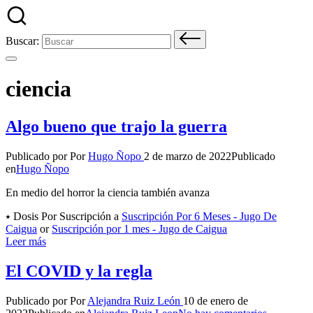
Buscar:
ciencia
Algo bueno que trajo la guerra
Publicado por
Por
Hugo Ñopo
2 de marzo de 2022
Publicado
en
Hugo Ñopo
En medio del horror la ciencia también avanza
⭑ Dosis Por Suscripción a
Suscripción Por 6 Meses - Jugo De
Caigua
or
Suscripción por 1 mes - Jugo de Caigua
Leer más
El COVID y la regla
Publicado por
Por
Alejandra Ruiz León
10 de enero de