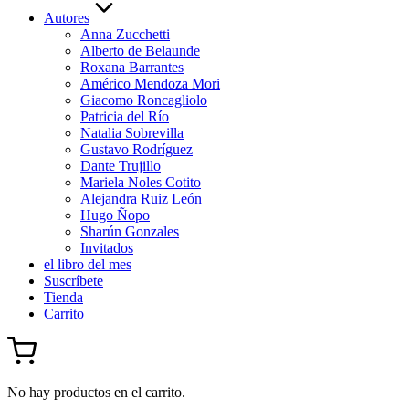
Autores
Anna Zucchetti
Alberto de Belaunde
Roxana Barrantes
Américo Mendoza Mori
Giacomo Roncagliolo
Patricia del Río
Natalia Sobrevilla
Gustavo Rodríguez
Dante Trujillo
Mariela Noles Cotito
Alejandra Ruiz León
Hugo Ñopo
Sharún Gonzales
Invitados
el libro del mes
Suscríbete
Tienda
Carrito
No hay productos en el carrito.