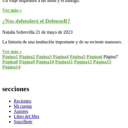
Un viaje inspirador a las ideas y el diálogo.
Ver más »
¿Nos defenderá el DefensoR?
Natalia Sobrevilla
21 de mayo de 2023
La historia de una institución importante y de su reciente manoseo.
Ver más »
Página
1
Página
2
Página
3
Página
4
Página
5
Página
6
Página
7
Página
8
Página
9
Página
10
Página
11
Página
12
Página
13
Página
14
secciones
Recientes
Mi cuenta
Autores
Libro del Mes
Suscríbete