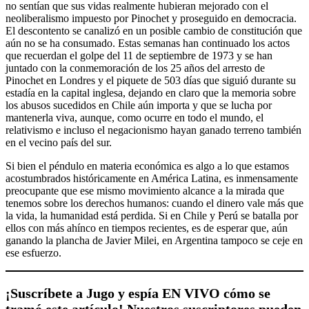
no sentían que sus vidas realmente hubieran mejorado con el
neoliberalismo impuesto por Pinochet y proseguido en democracia.
El descontento se canalizó en un posible cambio de constitución que
aún no se ha consumado. Estas semanas han continuado los actos
que recuerdan el golpe del 11 de septiembre de 1973 y se han
juntado con la conmemoración de los 25 años del arresto de
Pinochet en Londres y el piquete de 503 días que siguió durante su
estadía en la capital inglesa, dejando en claro que la memoria sobre
los abusos sucedidos en Chile aún importa y que se lucha por
mantenerla viva, aunque, como ocurre en todo el mundo, el
relativismo e incluso el negacionismo hayan ganado terreno también
en el vecino país del sur.
Si bien el péndulo en materia económica es algo a lo que estamos
acostumbrados históricamente en América Latina, es inmensamente
preocupante que ese mismo movimiento alcance a la mirada que
tenemos sobre los derechos humanos: cuando el dinero vale más que
la vida, la humanidad está perdida. Si en Chile y Perú se batalla por
ellos con más ahínco en tiempos recientes, es de esperar que, aún
ganando la plancha de Javier Milei, en Argentina tampoco se ceje en
ese esfuerzo.
¡Suscríbete a Jugo y espía EN VIVO cómo se
tramó este artículo! Nuestros suscriptores pueden