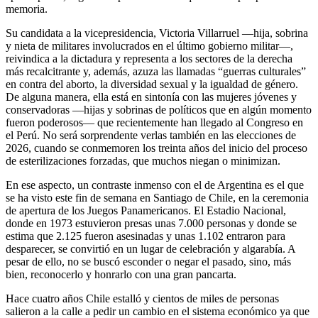
memoria.
Su candidata a la vicepresidencia, Victoria Villarruel —hija, sobrina
y nieta de militares involucrados en el último gobierno militar—,
reivindica a la dictadura y representa a los sectores de la derecha
más recalcitrante y, además, azuza las llamadas “guerras culturales”
en contra del aborto, la diversidad sexual y la igualdad de género.
De alguna manera, ella está en sintonía con las mujeres jóvenes y
conservadoras —hijas y sobrinas de políticos que en algún momento
fueron poderosos— que recientemente han llegado al Congreso en
el Perú. No será sorprendente verlas también en las elecciones de
2026, cuando se conmemoren los treinta años del inicio del proceso
de esterilizaciones forzadas, que muchos niegan o minimizan.
En ese aspecto, un contraste inmenso con el de Argentina es el que
se ha visto este fin de semana en Santiago de Chile, en la ceremonia
de apertura de los Juegos Panamericanos. El Estadio Nacional,
donde en 1973 estuvieron presas unas 7.000 personas y donde se
estima que 2.125 fueron asesinadas y unas 1.102 entraron para
desparecer, se convirtió en un lugar de celebración y algarabía. A
pesar de ello, no se buscó esconder o negar el pasado, sino, más
bien, reconocerlo y honrarlo con una gran pancarta.
Hace cuatro años Chile estalló y cientos de miles de personas
salieron a la calle a pedir un cambio en el sistema económico ya que