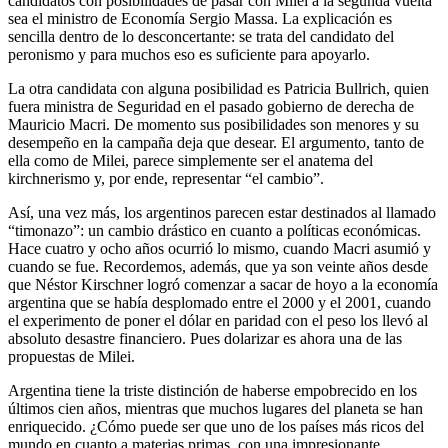
candidatos con posibilidades de pasar con Milei a la segunda vuelta
sea el ministro de Economía Sergio Massa. La explicación es
sencilla dentro de lo desconcertante: se trata del candidato del
peronismo y para muchos eso es suficiente para apoyarlo.
La otra candidata con alguna posibilidad es Patricia Bullrich, quien
fuera ministra de Seguridad en el pasado gobierno de derecha de
Mauricio Macri. De momento sus posibilidades son menores y su
desempeño en la campaña deja que desear. El argumento, tanto de
ella como de Milei, parece simplemente ser el anatema del
kirchnerismo y, por ende, representar “el cambio”.
Así, una vez más, los argentinos parecen estar destinados al llamado
“timonazo”: un cambio drástico en cuanto a políticas económicas.
Hace cuatro y ocho años ocurrió lo mismo, cuando Macri asumió y
cuando se fue. Recordemos, además, que ya son veinte años desde
que Néstor Kirschner logró comenzar a sacar de hoyo a la economía
argentina que se había desplomado entre el 2000 y el 2001, cuando
el experimento de poner el dólar en paridad con el peso los llevó al
absoluto desastre financiero. Pues dolarizar es ahora una de las
propuestas de Milei.
Argentina tiene la triste distinción de haberse empobrecido en los
últimos cien años, mientras que muchos lugares del planeta se han
enriquecido. ¿Cómo puede ser que uno de los países más ricos del
mundo en cuanto a materias primas, con una impresionante