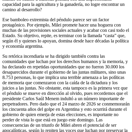
capacidad para la agricultura y la ganadería, no logre encontrar un
camino al desarrollo?
Ese bamboleo extremista del péndulo parece ser un factor
protagónico. Por ejemplo, Milei promete hacer una hoguera con
muchas de las provisiones sociales actuales y acabar con casi todo el
Estado. Su objetivo, repite, es terminar con la llamada “casta” que,
según él y quienes lo apoyan, domina desde hace décadas la política
y economía argentina.
Su retórica incendiaria se ha dirigido también contra las
comunidades que luchan por los derechos humanos y la memoria, y
ha declarado en repetidas oportunidades que no fueron 30.000 los
desaparecidos durante el gobierno de las juntas militares, sino unas
8.753 personas, lo que implica una terrible amenaza a las políticas
de memoria que comenzaron con la caída de la dictadura y los
juicios a las juntas. No obstante, esta tampoco es la primera vez que
el péndulo se mueve en dirección al olvido, pues recordemos que el
presidente Carlos Saúl Menem indultó a un número importante de
perpetradores. Pero dado que el 24 marzo de 2026 se conmemorarán
los cincuenta años del golpe en Argentina y esto ocurrirá durante el
gobierno de quien emerja de estas elecciones, es importante no
perder de vista lo que está en juego este domingo. Las
consecuencias de un triunfo de Milei abren el potencial de ser
apocalípticas, según lo repiten las voces que luchan por preservar la