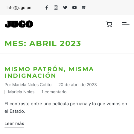
info@jugo.pe
Facebook
Instagram
Twitter
Youtube
Spotify
MES:
ABRIL 2023
MISMO PATRÓN, MISMA
INDIGNACIÓN
Por
Mariela Noles Cotito
20 de abril de 2023
Publicado
Mariela Noles
1 comentario
por
Publicado
en
El contraste entre una película peruana y lo que vemos en
el Estado.
Leer más