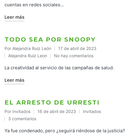
cuentas en redes sociales…
Leer más
TODO SEA POR SNOOPY
Por
Alejandra Ruiz León
17 de abril de 2023
Publicado
Alejandra Ruiz Leon
No hay comentarios
por
Publicado
en
La creatividad al servicio de las campañas de salud.
Leer más
EL ARRESTO DE URRESTI
Por
Invitados
16 de abril de 2023
Invitados
Publicado
Publicado
3 comentarios
por
en
Ya fue condenado, pero ¿seguirá riéndose de la justicia?