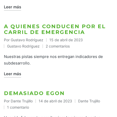
Leer más
A QUIENES CONDUCEN POR EL
CARRIL DE EMERGENCIA
Por
Gustavo Rodríguez
15 de abril de 2023
Publicado
Gustavo Rodriguez
2 comentarios
por
Publicado
en
Nuestras pistas siempre nos entregan indicadores de
subdesarrollo.
Leer más
DEMASIADO EGON
Por
Dante Trujillo
14 de abril de 2023
Dante Trujillo
Publicado
Publicado
1 comentario
por
en