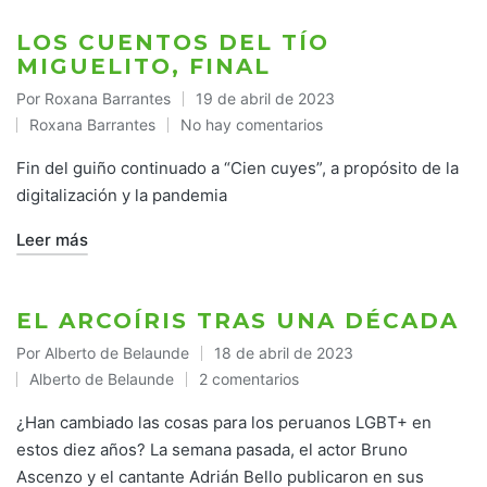
LOS CUENTOS DEL TÍO
MIGUELITO, FINAL
Por
Roxana Barrantes
19 de abril de 2023
Publicado
Roxana Barrantes
No hay comentarios
por
Publicado
en
Fin del guiño continuado a “Cien cuyes”, a propósito de la
digitalización y la pandemia
Leer más
EL ARCOÍRIS TRAS UNA DÉCADA
Por
Alberto de Belaunde
18 de abril de 2023
Publicado
Alberto de Belaunde
2 comentarios
por
Publicado
en
¿Han cambiado las cosas para los peruanos LGBT+ en
estos diez años? La semana pasada, el actor Bruno
Ascenzo y el cantante Adrián Bello publicaron en sus