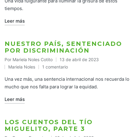
Una vida fulgurante para iluminar la grisura de estos
tiempos.
Leer más
NUESTRO PAÍS, SENTENCIADO
POR DISCRIMINACIÓN
Por
Mariela Noles Cotito
13 de abril de 2023
Publicado
Mariela Noles
1 comentario
por
Publicado
en
Una vez más, una sentencia internacional nos recuerda lo
mucho que nos falta para lograr la equidad.
Leer más
LOS CUENTOS DEL TÍO
MIGUELITO, PARTE 3