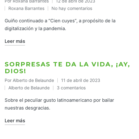
Por
Roxana Barrantes
12 de abril de 2023
Publicado
Roxana Barrantes
No hay comentarios
por
Publicado
en
Guiño continuado a “Cien cuyes”, a propósito de la
digitalización y la pandemia.
Leer más
SORPRESAS TE DA LA VIDA, ¡AY,
DIOS!
Por
Alberto de Belaunde
11 de abril de 2023
Publicado
Alberto de Belaunde
3 comentarios
por
Publicado
en
Sobre el peculiar gusto latinoamericano por bailar
nuestras desgracias.
Leer más