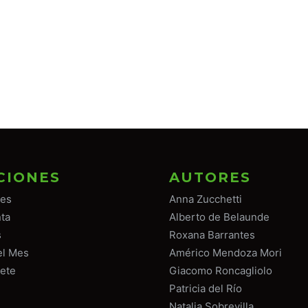
CIONES
AUTORES
tes
Anna Zucchetti
ta
Alberto de Belaunde
s
Roxana Barrantes
el Mes
Américo Mendoza Mori
ete
Giacomo Roncagliolo
Patricia del Río
Natalia Sobrevilla