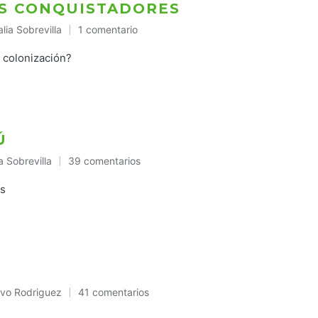
OS CONQUISTADORES
lia Sobrevilla
1 comentario
icado
a colonización?
Ú
a Sobrevilla
39 comentarios
cado
as
vo Rodriguez
41 comentarios
cado