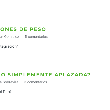
IONES DE PESO
un Gonzalez
5 comentarios
icado
ntegración”
 O SIMPLEMENTE APLAZADA?
a Sobrevilla
3 comentarios
cado
al Perú