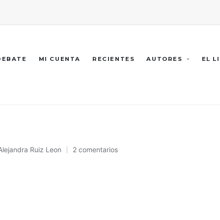
 DEBATE
MI CUENTA
RECIENTES
AUTORES
EL L
E
Alejandra Ruiz Leon
2 comentarios
Publicado
en