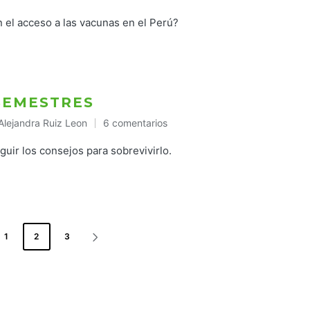
blicado
n
n el acceso a las vacunas en el Perú?
 SEMESTRES
Alejandra Ruiz Leon
6 comentarios
Publicado
en
eguir los consejos para sobrevivirlo.
1
2
3
SIGUIENTE
OR
PÁGINA