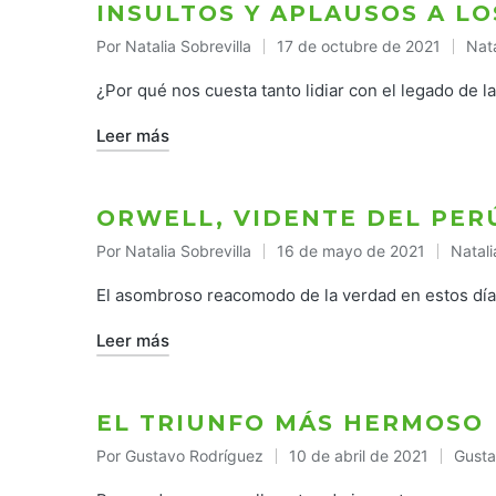
INSULTOS Y APLAUSOS A L
Por
Natalia Sobrevilla
17 de octubre de 2021
Nata
Publicado
Publ
por
en
¿Por qué nos cuesta tanto lidiar con el legado de l
Leer más
ORWELL, VIDENTE DEL PER
Por
Natalia Sobrevilla
16 de mayo de 2021
Natali
Publicado
Publi
por
en
El asombroso reacomodo de la verdad en estos dí
Leer más
EL TRIUNFO MÁS HERMOSO
Por
Gustavo Rodríguez
10 de abril de 2021
Gusta
Publicado
Publi
por
en