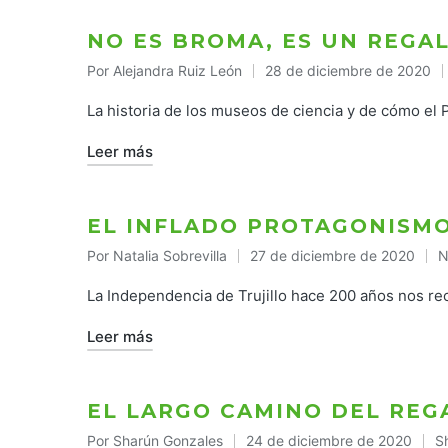
NO ES BROMA, ES UN REGA
Por
Alejandra Ruiz León
28 de diciembre de 2020
Publicado
por
La historia de los museos de ciencia y de cómo el 
Leer más
EL INFLADO PROTAGONISMO
Por
Natalia Sobrevilla
27 de diciembre de 2020
N
Publicado
P
por
e
La Independencia de Trujillo hace 200 años nos re
Leer más
EL LARGO CAMINO DEL REG
Por
Sharún Gonzales
24 de diciembre de 2020
S