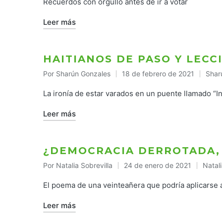
Recuerdos con orgullo antes de ir a votar
Leer más
HAITIANOS DE PASO Y LECC
Por
Sharún Gonzales
18 de febrero de 2021
Shar
Publicado
Publ
por
en
La ironía de estar varados en un puente llamado “I
Leer más
¿DEMOCRACIA DERROTADA,
Por
Natalia Sobrevilla
24 de enero de 2021
Natali
Publicado
Publi
por
en
El poema de una veinteañera que podría aplicarse 
Leer más