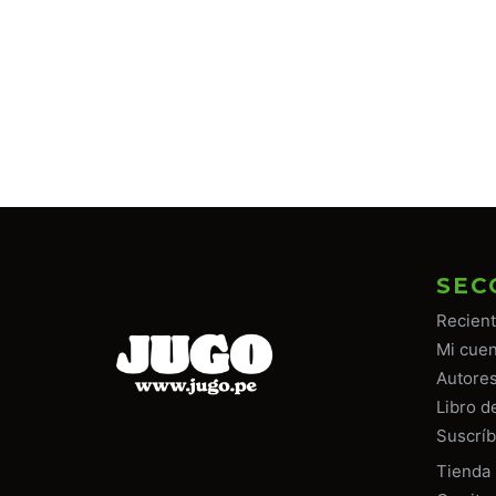
SEC
Recien
Mi cuen
Autore
Libro d
Suscríb
Tiend
a