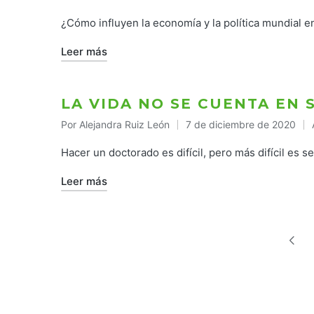
Publicado
Pu
por
e
¿Cómo influyen la economía y la política mundial e
Leer más
LA VIDA NO SE CUENTA EN
Por
Alejandra Ruiz León
7 de diciembre de 2020
Publicado
por
Hacer un doctorado es difícil, pero más difícil es s
Leer más
PAGINACIÓN
DE
PÁGINA
ANTERI
ENTRADAS