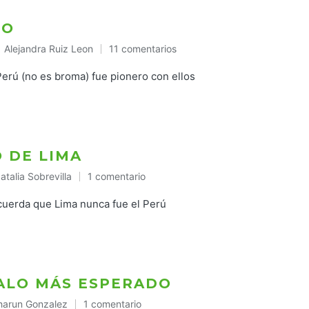
LO
Alejandra Ruiz Leon
11 comentarios
Publicado
en
Perú (no es broma) fue pionero con ellos
 DE LIMA
atalia Sobrevilla
1 comentario
ublicado
n
cuerda que Lima nunca fue el Perú
ALO MÁS ESPERADO
harun Gonzalez
1 comentario