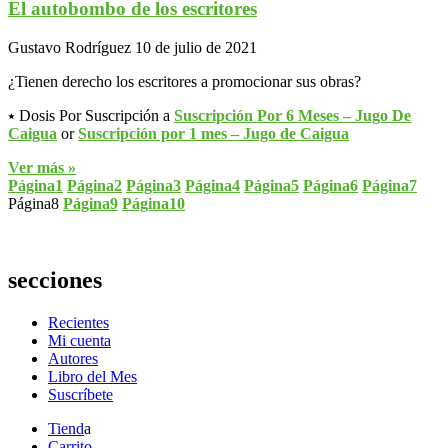
El autobombo de los escritores
Gustavo Rodríguez
10 de julio de 2021
¿Tienen derecho los escritores a promocionar sus obras?
⭑ Dosis Por Suscripción a
Suscripción Por 6 Meses – Jugo De
Caigua
or
Suscripción por 1 mes – Jugo de Caigua
Ver más »
Página
1
Página
2
Página
3
Página
4
Página
5
Página
6
Página
7
Página
8
Página
9
Página
10
secciones
Recientes
Mi cuenta
Autores
Libro del Mes
Suscríbete
Tiend
a
Carrito