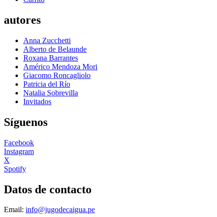
autores
Anna Zucchetti
Alberto de Belaunde
Roxana Barrantes
Américo Mendoza Mori
Giacomo Roncagliolo
Patricia del Río
Natalia Sobrevilla
Invitados
Síguenos
Facebook
Instagram
X
Spotify
Datos de contacto
Email:
info@jugodecaigua.pe