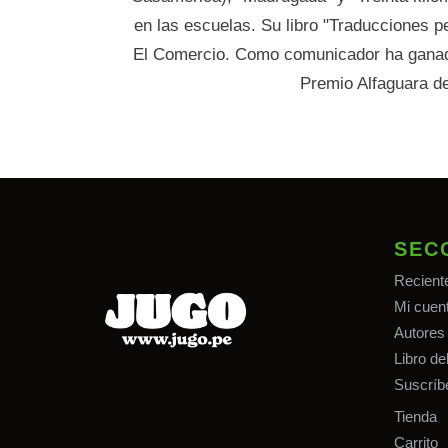
en las escuelas. Su libro "Traducciones pe
El Comercio. Como comunicador ha ganado
Premio Alfaguara d
SEC
Recient
Mi cuen
Autores
Libro d
Suscríb
Tiend
a
Carrito