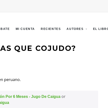
EBATE
MI CUENTA
RECIENTES
AUTORES
EL LIBR
LAS QUE COJUDO?
 en peruano.
or
ión Por 6 Meses - Jugo De Caigua
aigua