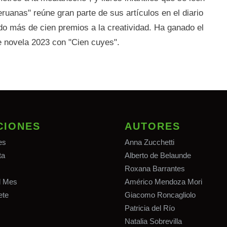
ruanas" reúne gran parte de sus artículos en el diario
 más de cien premios a la creatividad. Ha ganado el
e novela 2023 con "Cien cuyes".
CIONES
AUTORES
es
Anna Zucchetti
ta
Alberto de Belaunde
Roxana Barrantes
el Mes
Américo Mendoza Mori
ete
Giacomo Roncagliolo
Patricia del Río
Natalia Sobrevilla