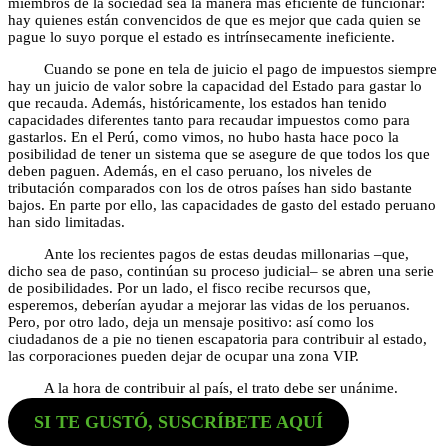
miembros de la sociedad sea la manera más eficiente de funcionar:
hay quienes están convencidos de que es mejor que cada quien se
pague lo suyo porque el estado es intrínsecamente ineficiente.
Cuando se pone en tela de juicio el pago de impuestos siempre
hay un juicio de valor sobre la capacidad del Estado para gastar lo
que recauda. Además, históricamente, los estados han tenido
capacidades diferentes tanto para recaudar impuestos como para
gastarlos. En el Perú, como vimos, no hubo hasta hace poco la
posibilidad de tener un sistema que se asegure de que todos los que
deben paguen. Además, en el caso peruano, los niveles de
tributación comparados con los de otros países han sido bastante
bajos. En parte por ello, las capacidades de gasto del estado peruano
han sido limitadas.
Ante los recientes pagos de estas deudas millonarias –que,
dicho sea de paso, continúan su proceso judicial– se abren una serie
de posibilidades. Por un lado, el fisco recibe recursos que,
esperemos, deberían ayudar a mejorar las vidas de los peruanos.
Pero, por otro lado, deja un mensaje positivo: así como los
ciudadanos de a pie no tienen escapatoria para contribuir al estado,
las corporaciones pueden dejar de ocupar una zona VIP.
A la hora de contribuir al país, el trato debe ser unánime.
SI TE GUSTÓ, SUSCRÍBETE AQUÍ