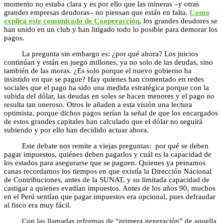
momento no estaba clara y es por ello que las mineras –y otras
grandes empresas deudoras– no piensan que están en falta.
Como
explica este comunicado de Cooperacción
, los grandes deudores se
han unido en un club y han litigado todo lo posible para demorar los
pagos.
La pregunta sin embargo es: ¿por qué ahora? Los juicios
continúan y están en juego millones, ya no solo de las deudas, sino
también de las moras. ¿Es solo porque el nuevo gobierno ha
insistido en que se pague? Hay quienes han comentado en redes
sociales que el pago ha sido una medida estratégica porque con la
subida del dólar, las deudas en soles se hacen menores y el pago no
resulta tan oneroso. Otros le añaden a esta visión una lectura
optimista, porque dichos pagos serían la señal de que los encargados
de estos grandes capitales han calculado que el dólar no seguirá
subiendo y por ello han decidido actuar ahora.
Este debate nos remite a viejas preguntas: por qué se deben
pagar impuestos, quiénes deben pagarlos y cuál es la capacidad de
los estados para asegurarse que se paguen. Quienes ya peinamos
canas recordamos los tiempos en que existía la Dirección Nacional
de Contribuciones, antes de la SUNAT, y su limitada capacidad de
castigar a quienes evadían impuestos. Antes de los años 90, muchos
en el Perú sentían que pagar impuestos era opcional, pues defraudar
al fisco era muy fácil.
Con las llamadas reformas de “primera generación” de aquella