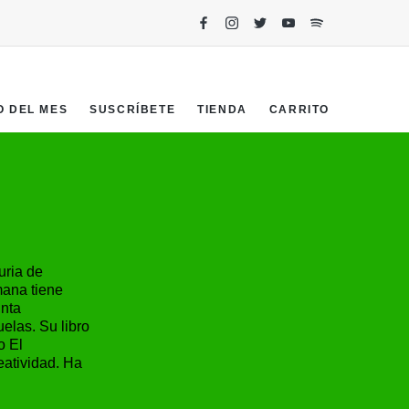
O DEL MES
SUSCRÍBETE
TIENDA
CARRITO
uria de
mana tiene
inta
uelas. Su libro
o El
atividad. Ha