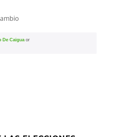
 cambio
o De Caigua
or