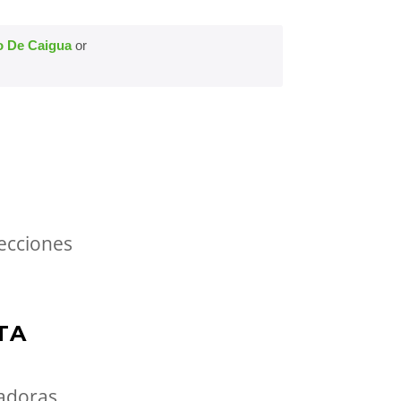
o De Caigua
or
ecciones
TA
jadoras