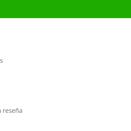
es
a reseña