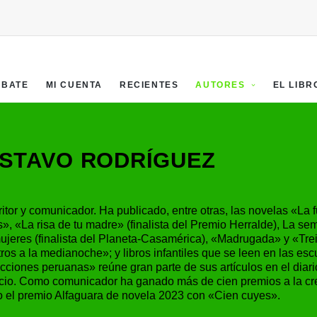
EBATE
MI CUENTA
RECIENTES
AUTORES
EL LIBR
STAVO RODRÍGUEZ
itor y comunicador. Ha publicado, entre otras, las novelas «La f
», «La risa de tu madre» (finalista del Premio Herralde), La se
mujeres (finalista del Planeta-Casamérica), «Madrugada» y «Tre
ros a la medianoche»; y libros infantiles que se leen en las esc
cciones peruanas» reúne gran parte de sus artículos en el diari
io. Como comunicador ha ganado más de cien premios a la cre
 el premio Alfaguara de novela 2023 con «Cien cuyes».