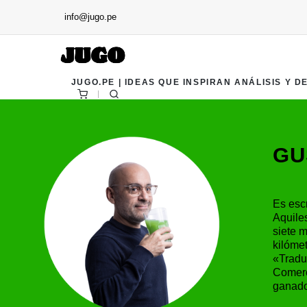
info@jugo.pe
JUGO.PE | IDEAS QUE INSPIRAN ANÁLISIS Y D
GU
Es escr
Aquiles
siete 
kilómet
«Tradu
Comerc
ganado