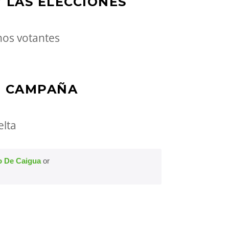
 LAS ELECCIONES
chos votantes
E CAMPAÑA
elta
o De Caigua
or