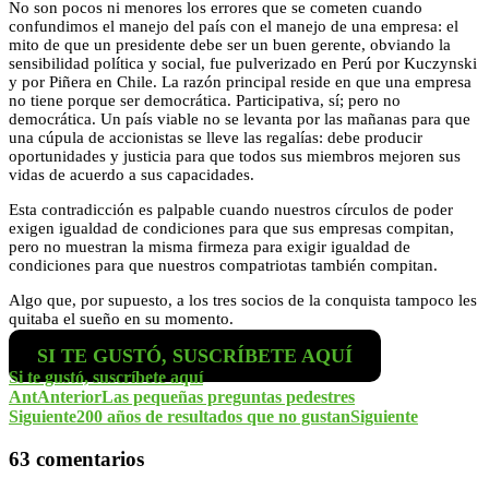
No son pocos ni menores los errores que se cometen cuando
confundimos el manejo del país con el manejo de una empresa: el
mito de que un presidente debe ser un buen gerente, obviando la
sensibilidad política y social, fue pulverizado en Perú por Kuczynski
y por Piñera en Chile. La razón principal reside en que una empresa
no tiene porque ser democrática. Participativa, sí; pero no
democrática. Un país viable no se levanta por las mañanas para que
una cúpula de accionistas se lleve las regalías: debe producir
oportunidades y justicia para que todos sus miembros mejoren sus
vidas de acuerdo a sus capacidades.
Esta contradicción es palpable cuando nuestros círculos de poder
exigen igualdad de condiciones para que sus empresas compitan,
pero no muestran la misma firmeza para exigir igualdad de
condiciones para que nuestros compatriotas también compitan.
Algo que, por supuesto, a los tres socios de la conquista tampoco les
quitaba el sueño en su momento.
SI TE GUSTÓ, SUSCRÍBETE AQUÍ
Si te gustó, suscríbete aquí
Ant
Anterior
Las pequeñas preguntas pedestres
Siguiente
200 años de resultados que no gustan
Siguiente
63 comentarios