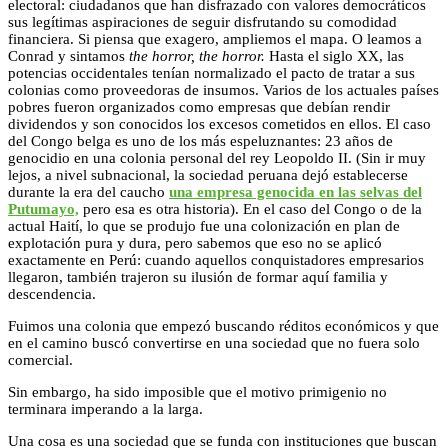
electoral: ciudadanos que han disfrazado con valores democráticos
sus legítimas aspiraciones de seguir disfrutando su comodidad
financiera. Si piensa que exagero, ampliemos el mapa. O leamos a
Conrad y sintamos
the horror, the horror.
Hasta el siglo XX, las
potencias occidentales tenían normalizado el pacto de tratar a sus
colonias como proveedoras de insumos. Varios de los actuales países
pobres fueron organizados como empresas que debían rendir
dividendos y son conocidos los excesos cometidos en ellos. El caso
del Congo belga es uno de los más espeluznantes: 23 años de
genocidio en una colonia personal del rey Leopoldo II. (Sin ir muy
lejos, a nivel subnacional, la sociedad peruana dejó establecerse
durante la era del caucho
una empresa genocida en las selvas del
Putumayo,
pero esa es otra historia). En el caso del Congo o de la
actual Haití, lo que se produjo fue una colonización en plan de
explotación pura y dura, pero sabemos que eso no se aplicó
exactamente en Perú: cuando aquellos conquistadores empresarios
llegaron, también trajeron su ilusión de formar aquí familia y
descendencia.
Fuimos una colonia que empezó buscando réditos económicos y que
en el camino buscó convertirse en una sociedad que no fuera solo
comercial.
Sin embargo, ha sido imposible que el motivo primigenio no
terminara imperando a la larga.
Una cosa es una sociedad que se funda con instituciones que buscan