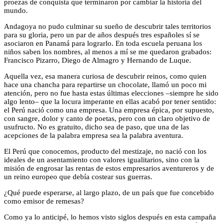
proezas de conquista que terminaron por cambiar la historia del
mundo.
Andagoya no pudo culminar su sueño de descubrir tales territorios
para su gloria, pero un par de años después tres españoles sí se
asociaron en Panamá para lograrlo. En toda escuela peruana los
niños saben los nombres, al menos a mí se me quedaron grabados:
Francisco Pizarro, Diego de Almagro y Hernando de Luque.
Aquella vez, esa manera curiosa de descubrir reinos, como quien
hace una chancha para repartirse un chocolate, llamó un poco mi
atención, pero no fue hasta estas últimas elecciones –siempre he sido
algo lento– que la locura imperante en ellas acabó por tener sentido:
el Perú nació como una empresa. Una empresa épica, por supuesto,
con sangre, dolor y canto de poetas, pero con un claro objetivo de
usufructo. No es gratuito, dicho sea de paso, que una de las
acepciones de la palabra empresa sea la palabra aventura.
El Perú que conocemos, producto del mestizaje, no nació con los
ideales de un asentamiento con valores igualitarios, sino con la
misión de engrosar las rentas de estos empresarios aventureros y de
un reino europeo que debía costear sus guerras.
¿Qué puede esperarse, al largo plazo, de un país que fue concebido
como emisor de remesas?
Como ya lo anticipé, lo hemos visto siglos después en esta campaña