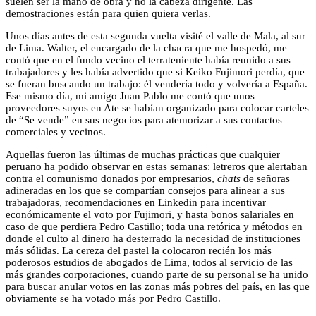
suelen ser la mano de obra y no la cabeza dirigente. Las
demostraciones están para quien quiera verlas.
Unos días antes de esta segunda vuelta visité el valle de Mala, al sur
de Lima. Walter, el encargado de la chacra que me hospedó, me
contó que en el fundo vecino el terrateniente había reunido a sus
trabajadores y les había advertido que si Keiko Fujimori perdía, que
se fueran buscando un trabajo: él vendería todo y volvería a España.
Ese mismo día, mi amigo Juan Pablo me contó que unos
proveedores suyos en Ate se habían organizado para colocar carteles
de “Se vende” en sus negocios para atemorizar a sus contactos
comerciales y vecinos.
Aquellas fueron las últimas de muchas prácticas que cualquier
peruano ha podido observar en estas semanas: letreros que alertaban
contra el comunismo donados por empresarios,
chats
de señoras
adineradas en los que se compartían consejos para alinear a sus
trabajadoras, recomendaciones en Linkedin para incentivar
económicamente el voto por Fujimori, y hasta bonos salariales en
caso de que perdiera Pedro Castillo; toda una retórica y métodos en
donde el culto al dinero ha desterrado la necesidad de instituciones
más sólidas. La cereza del pastel la colocaron recién los más
poderosos estudios de abogados de Lima, todos al servicio de las
más grandes corporaciones, cuando parte de su personal se ha unido
para buscar anular votos en las zonas más pobres del país, en las que
obviamente se ha votado más por Pedro Castillo.