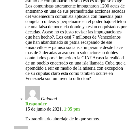
asunto de comprobacion y solo eso es lo que se exige!.
Los comunistas arteramente impugnaron 1200 actas de
antemano en una de sus premeditadas acciones sacadas
del vademecum comunista aplicada con maestria para
congelar conteos y perpetuarse en el poder bajo el telon
de una falsa democracia donde ya estan enquistados por
decadas. Acaso no es justo revisar las impugnaciones
que han hecho?. Los casi 7 millones de Venezolanos
que han abandonado su patria escapando de ese
«maravilloso» paraiso socialista imperante desde hace
mas de 2 decadas acaso seran solo actores o dobles
contratados por el imperio o la CIA? Acaso la realidad
de un pueblo encerrado en una isla llamada Cuba que a
aprendido a reir en medio de la miseria con excepcion
de su cupulas claro esta como tambien ocurre en
Venezuela son un invento o ficcion?
Galahad
Responder
15 de junio de 2021,
1:35 pm
Extraordinario abordaje de lo que somos.