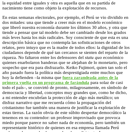
la equidad entre iguales y otra es aquella que en su partida de
nacimiento tiene como objeto la explotación de recursos.
En estas semanas electorales, por ejemplo, el Perú se vio dividido en
dos mitades: una que tiende a creer más en el modelo económico
que liberó nuestra economía durante los últimos 30 años, y otra que
tiende a pensar que tal modelo debe ser cambiado desde los grados
más leves hasta los más radicales. Soy consciente de que esta es una
descripción básica que no contempla las sofisticaciones de otros
relatos, pero intuyo que es la madre de todos ellos: la dignidad de los
ciudadanos depende de qué tan cercanos se sienten del reparto de la
riqueza. No faltaron entre los defensores del
statu quo
económico
quienes enarbolaron banderas que se alejaban de lo monetario, pero
sospecho que era para disfrazarlo. Keiko Fujimori, quien tan solo el
año pasado fuera la política más desprestigiada entre muchos que
hoy la defienden –la misma que
fuera zarandeada antes de la
primera vuelta en un programa de farándula
para solaz de casi
todo el país–, se convirtó de pronto, milagrosamente, en símbolo de
democracia y libertad, conceptos muy grandes que, como he dicho,
a mi entender encubrían la protección de algo más metálico; un
disfraz narrativo que me recuerda cómo la propagación del
cristianismo fue también una manera de justificar la explotación de
estas tierras. La razón obvia de este súbito despertar democrático la
tenemos en su contendor: un profesor improvisado que provoca
miedo porque parece no saber nada de economía, pero también un
representante histórico de quienes en esa empresa llamada Perú