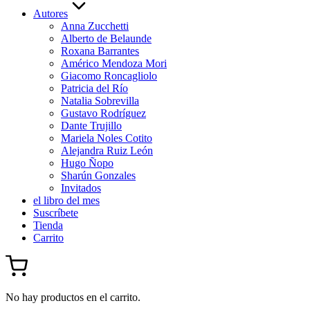
Autores
Anna Zucchetti
Alberto de Belaunde
Roxana Barrantes
Américo Mendoza Mori
Giacomo Roncagliolo
Patricia del Río
Natalia Sobrevilla
Gustavo Rodríguez
Dante Trujillo
Mariela Noles Cotito
Alejandra Ruiz León
Hugo Ñopo
Sharún Gonzales
Invitados
el libro del mes
Suscríbete
Tienda
Carrito
No hay productos en el carrito.