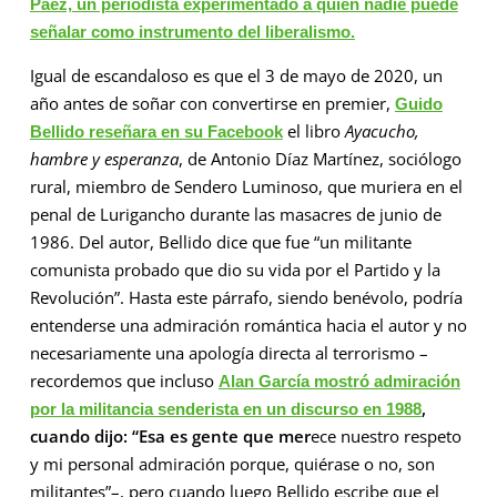
Páez, un periodista experimentado a quien nadie puede
señalar como instrumento del liberalismo.
Igual de escandaloso es que el 3 de mayo de 2020, un
año antes de soñar con convertirse en premier,
Guido
el libro
Ayacucho,
Bellido reseñara en su Facebook
hambre y esperanza
, de Antonio Díaz Martínez, sociólogo
rural, miembro de Sendero Luminoso, que muriera en el
penal de Lurigancho durante las masacres de junio de
1986. Del autor, Bellido dice que fue “un militante
comunista probado que dio su vida por el Partido y la
Revolución”. Hasta este párrafo, siendo benévolo, podría
entenderse una admiración romántica hacia el autor y no
necesariamente una apología directa al terrorismo –
recordemos que incluso
Alan García mostró admiración
,
por la militancia senderista en un discurso en 1988
cuando dijo: “Esa es gente que mer
ece nuestro respeto
y mi personal admiración porque, quiérase o no, son
militantes”–, pero cuando luego Bellido escribe que el