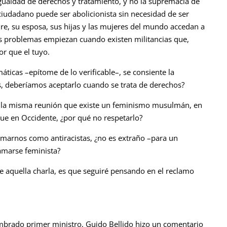
ualdad de derechos y tratamiento, y no la supremacía de
iudadano puede ser abolicionista sin necesidad de ser
e, su esposa, sus hijas y las mujeres del mundo accedan a
os problemas empiezan cuando existen militancias que,
or que el tuyo.
icas –epítome de lo verificable–, se consiente la
s, deberíamos aceptarlo cuando se trata de derechos?
 la misma reunión que existe un feminismo musulmán, en
que en Occidente, ¿por qué no respetarlo?
marnos como antiracistas, ¿no es extraño –para un
amarse feminista?
de aquella charla, es que seguiré pensando en el reclamo
mbrado primer ministro, Guido Bellido hizo un comentario