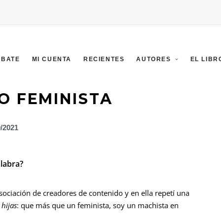
EBATE
MI CUENTA
RECIENTES
AUTORES
EL LIBR
O FEMINISTA
9/2021
labra?
ociación de creadores de contenido y en ella repetí una
 hijas
: que más que un feminista, soy un machista en