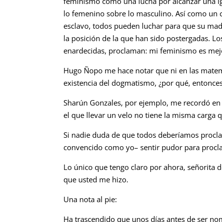
feminismo como una lucha por alcanzar una ig
lo femenino sobre lo masculino. Así como un c
esclavo, todos pueden luchar para que su madr
la posición de la que han sido postergadas. L
enardecidas, proclaman: mi feminismo es mej
Hugo Ñopo me hace notar que ni en las matemát
existencia del dogmatismo, ¿por qué, entonce
Sharún Gonzales, por ejemplo, me recordó en
el que llevar un velo no tiene la misma carga 
Si nadie duda de que todos deberíamos procla
convencido como yo– sentir pudor para procl
Lo único que tengo claro por ahora, señorita 
que usted me hizo.
Una nota al pie:
Ha trascendido que unos días antes de ser no