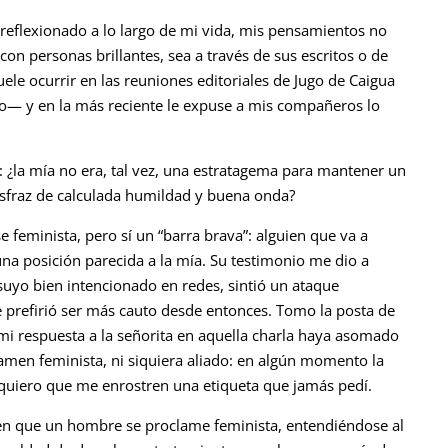
reflexionado a lo largo de mi vida, mis pensamientos no
con personas brillantes, sea a través de sus escritos o de
le ocurrir en las reuniones editoriales de Jugo de Caigua
do— y en la más reciente le expuse a mis compañeros lo
o: ¿la mía no era, tal vez, una estratagema para mantener un
isfraz de calculada humildad y buena onda?
feminista, pero sí un “barra brava”: alguien que va a
na posición parecida a la mía. Su testimonio me dio a
uyo bien intencionado en redes, sintió un ataque
 prefirió ser más cauto desde entonces. Tomo la posta de
mi respuesta a la señorita en aquella charla haya asomado
amen feminista, ni siquiera aliado: en algún momento la
 quiero que me enrostren una etiqueta que jamás pedí.
en que un hombre se proclame feminista, entendiéndose al