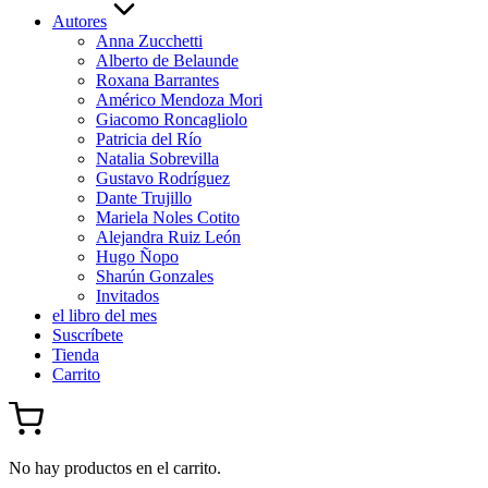
Autores
Anna Zucchetti
Alberto de Belaunde
Roxana Barrantes
Américo Mendoza Mori
Giacomo Roncagliolo
Patricia del Río
Natalia Sobrevilla
Gustavo Rodríguez
Dante Trujillo
Mariela Noles Cotito
Alejandra Ruiz León
Hugo Ñopo
Sharún Gonzales
Invitados
el libro del mes
Suscríbete
Tienda
Carrito
No hay productos en el carrito.