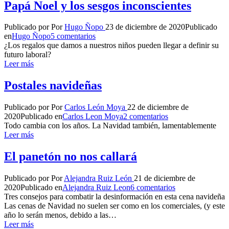
Papá Noel y los sesgos inconscientes
Publicado por
Por
Hugo Ñopo
23 de diciembre de 2020
Publicado
en
Hugo Ñopo
5 comentarios
¿Los regalos que damos a nuestros niños pueden llegar a definir su
futuro laboral?
Leer más
Postales navideñas
Publicado por
Por
Carlos León Moya
22 de diciembre de
2020
Publicado en
Carlos Leon Moya
2 comentarios
Todo cambia con los años. La Navidad también, lamentablemente
Leer más
El panetón no nos callará
Publicado por
Por
Alejandra Ruiz León
21 de diciembre de
2020
Publicado en
Alejandra Ruiz Leon
6 comentarios
Tres consejos para combatir la desinformación en esta cena navideña
Las cenas de Navidad no suelen ser como en los comerciales, (y este
año lo serán menos, debido a las…
Leer más