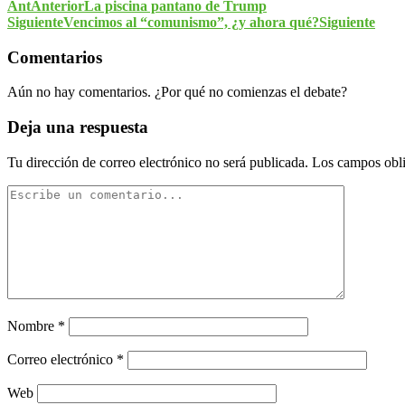
Ant
Anterior
La piscina pantano de Trump
Siguiente
Vencimos al “comunismo”, ¿y ahora qué?
Siguiente
Comentarios
Aún no hay comentarios. ¿Por qué no comienzas el debate?
Deja una respuesta
Tu dirección de correo electrónico no será publicada.
Los campos obli
Nombre
*
Correo electrónico
*
Web