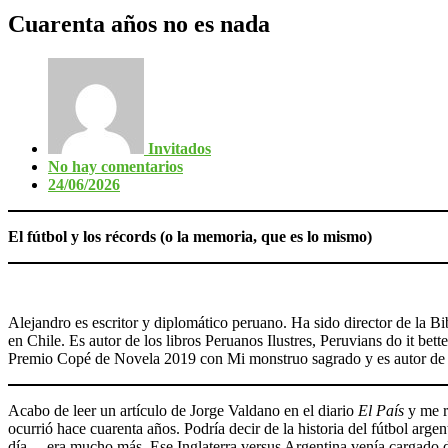
Cuarenta años no es nada
Invitados
No hay comentarios
24/06/2026
El fútbol y los récords (o la memoria, que es lo mismo)
Alejandro es escritor y diplomático peruano. Ha sido director de la 
en Chile. Es autor de los libros Peruanos Ilustres, Peruvians do it bett
Premio Copé de Novela 2019 con Mi monstruo sagrado y es autor de 
Acabo de leer un artículo de Jorge Valdano en el diario
El País
y me r
ocurrió hace cuarenta años. Podría decir de la historia del fútbol arg
día— era mucho más. Ese Inglaterra versus Argentina venía cargado de 