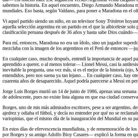
sabemos la historia. En aquel encuentro, Diego Armando Maradona met
mundiales. Eso basta, según Valdano, para poner a Maradona en el olim
Vi aquel partido siendo un niño, en un televisor Sony
Trinitron
hoyant
aquella selección argentina en un partido en el que la albiceleste s
clasificación peruana después de 36 años y hasta sabe Dios cuándo—
Para mí, entonces, Maradona no era un ídolo, sino un jugador superdo
mezclaba con la imagen de los argentinos en el Perú de entonces —juga
En cualquier caso, mucho después, entendí la importancia de aquel par
aprendido a querer, o al menos tolerar— Lionel Messi, casi la antítes
inevitable la pregunta, una vez más, si es el mejor de la historia (ojo
entendidos, pero nos suena ya tan lejano… En cualquier caso, hay otr
cuarenta años de desaparecido. Aquel podría parecerse a Messi en per
Jorge Luis Borges murió un 14 de junio de 1986, apenas una semana an
de adolescente, pues no existe lista alguna en que esa ciudad conserv
Borges, uno de mis más admirados escritores, pese a ser argentino, desp
ajedrez y odiaba el fútbol, y decía no entender por qué no se reclama
variopintas, que el mismo día de la inauguración del Mundial en su p
En estos días de efervescencia mundialista, y de rememoración de los
por Borges y su amigo Adolfo Bioy Casares— explicó la forma en que 