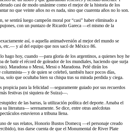
derado casi de modo unánime como el mejor de la historia de los
antar no que veinte años no es nada, sino que cuarenta años no lo son.
ión, se sentirá luego campeón moral por “casi” haber eliminado a
s empujones, con un puntazo de Ricardo Gareca —el mismo de la
 exactamente así, o aquella animadversión al mejor del mundo se
tes, etc.— y al del equipo que nos sacó de México 86.
Y lo hago hoy, cuando —para gloria de los argentinos, a quienes hoy he
a de batir el récord de goleador de los mundiales, haciendo que surja
e junio). Maradona o Messi, Messi o Maradona. Pelé dirán los
e columnista— y de quien se celebró, también hace pocos días,
, solo que ocultaba bien su chispa tras su mirada perdida y ciega.
s propicia para la felicidad —seguramente guiado por sus recuerdos
más festivas (ni siquiera de Suiza)—.
tupidez de las barras, la utilización política del deporte. Amaba el
 su literatura— serenamente. Se dice, entre otras anécdotas
ectáculos estuvieron a tribuna llena.
en uno de sus relatos, Honorio Bustos Domecq —el personaje creado
ercibido), tras darse cuenta de que el Monumental de River Plate