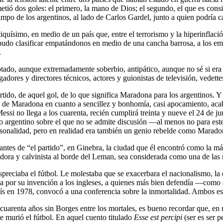
ió dos goles: el primero, la mano de Dios; el segundo, el que es consi
po de los argentinos, al lado de Carlos Gardel, junto a quien podría c
iquísimo, en medio de un país que, entre el terrorismo y la hiperinflac
olo pudo clasificar empatándonos en medio de una cancha barrosa, a lo
.
tado, aunque extremadamente soberbio, antipático, aunque no sé si era
dores y directores técnicos, actores y guionistas de televisión, vedet
tido, de aquel gol, de lo que significa Maradona para los argentinos. 
is de Maradona en cuanto a sencillez y bonhomía, casi apocamiento, acab
, Messi no llega a los cuarenta, recién cumplirá treinta y nueve el 24 d
o argentino sobre el que no se admite discusión —al menos no para est
sonalidad, pero en realidad era también un genio rebelde como Maradona
tes de “el partido”, en Ginebra, la ciudad que él encontró como la má
adora y calvinista al borde del Leman, sea considerada como una de las 
reciaba el fútbol. Le molestaba que se exacerbara el nacionalismo, la es
ba por su invención a los ingleses, a quienes más bien defendía —como a
aís en 1978, convocó a una conferencia sobre la inmortalidad. Ambos esp
 cuarenta años sin Borges entre los mortales, es bueno recordar que, 
murió el fútbol. En aquel cuento titulado
Esse est percipi
(ser es ser p