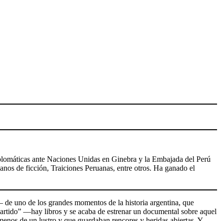
diplomáticas ante Naciones Unidas en Ginebra y la Embajada del Perú
ruanos de ficción, Traiciones Peruanas, entre otros. Ha ganado el
— de uno de los grandes momentos de la historia argentina, que
l partido” —hay libros y se acaba de estrenar un documental sobre aquel
menos de un lustro y que guardaban rencores y heridas abiertas. Y