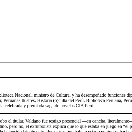
Biblioteca Nacional, ministro de Cultura, y ha desempeñado funciones 
er, Peruanas Ilustres, Historia (o)culta del Perú, Biblioteca Peruana, Pe
la celebrada y premiada saga de novelas CIA Perú.
obo el titular. Valdano fue testigo presencial —en cancha, literalmente
entino, pero no, el exfutbolista explica que lo que estaba en juego en “e
la tensión latente entre dos países que habían estado en guerra hacía 