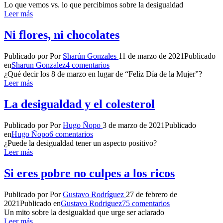
Lo que vemos vs. lo que percibimos sobre la desigualdad
Leer más
Ni flores, ni chocolates
Publicado por
Por
Sharún Gonzales
11 de marzo de 2021
Publicado
en
Sharun Gonzalez
4 comentarios
¿Qué decir los 8 de marzo en lugar de “Feliz Día de la Mujer”?
Leer más
La desigualdad y el colesterol
Publicado por
Por
Hugo Ñopo
3 de marzo de 2021
Publicado
en
Hugo Ñopo
6 comentarios
¿Puede la desigualdad tener un aspecto positivo?
Leer más
Si eres pobre no culpes a los ricos
Publicado por
Por
Gustavo Rodríguez
27 de febrero de
2021
Publicado en
Gustavo Rodriguez
75 comentarios
Un mito sobre la desigualdad que urge ser aclarado
Leer más