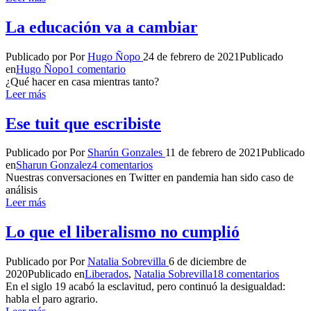
La educación va a cambiar
Publicado por
Por
Hugo Ñopo
24 de febrero de 2021
Publicado
en
Hugo Ñopo
1 comentario
¿Qué hacer en casa mientras tanto?
Leer más
Ese tuit que escribiste
Publicado por
Por
Sharún Gonzales
11 de febrero de 2021
Publicado
en
Sharun Gonzalez
4 comentarios
Nuestras conversaciones en Twitter en pandemia han sido caso de
análisis
Leer más
Lo que el liberalismo no cumplió
Publicado por
Por
Natalia Sobrevilla
6 de diciembre de
2020
Publicado en
Liberados
,
Natalia Sobrevilla
18 comentarios
En el siglo 19 acabó la esclavitud, pero continuó la desigualdad:
habla el paro agrario.