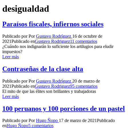
desigualdad
Paraísos fiscales, infiernos sociales
Publicado por
Por
Gustavo Rodríguez
16 de octubre de
2021
Publicado en
Gustavo Rodriguez
11 comentarios
¿Cuándo nos indignarán lo suficiente los artilugios para eludir
impuestos?
Leer más
Contraseñas de la clase alta
Publicado por
Por
Gustavo Rodríguez
20 de marzo de
2021
Publicado en
Gustavo Rodriguez
95 comentarios
El mito de que las élites son brillantes y trabajadoras
Leer más
100 peruanos y 100 porciones de un pastel
Publicado por
Por
Hugo Ñopo
17 de marzo de 2021
Publicado
en
Hugo Ñopo
5 comentarios