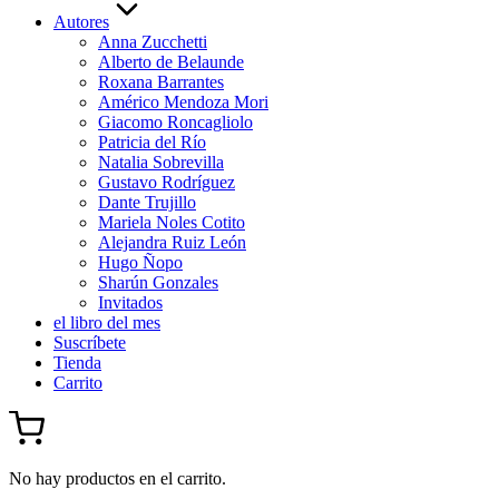
Autores
Anna Zucchetti
Alberto de Belaunde
Roxana Barrantes
Américo Mendoza Mori
Giacomo Roncagliolo
Patricia del Río
Natalia Sobrevilla
Gustavo Rodríguez
Dante Trujillo
Mariela Noles Cotito
Alejandra Ruiz León
Hugo Ñopo
Sharún Gonzales
Invitados
el libro del mes
Suscríbete
Tienda
Carrito
No hay productos en el carrito.