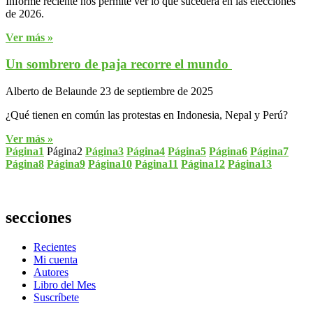
Informe reciente nos permite ver lo que sucederá en las elecciones
de 2026.
Ver más »
Un sombrero de paja recorre el mundo
Alberto de Belaunde
23 de septiembre de 2025
¿Qué tienen en común las protestas en Indonesia, Nepal y Perú?
Ver más »
Página
1
Página
2
Página
3
Página
4
Página
5
Página
6
Página
7
Página
8
Página
9
Página
10
Página
11
Página
12
Página
13
secciones
Recientes
Mi cuenta
Autores
Libro del Mes
Suscríbete