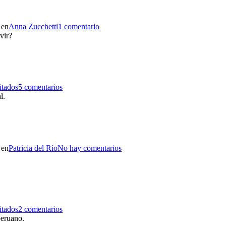
 en
Anna Zucchetti
1 comentario
vir?
itados
5 comentarios
al.
 en
Patricia del Río
No hay comentarios
itados
2 comentarios
peruano.