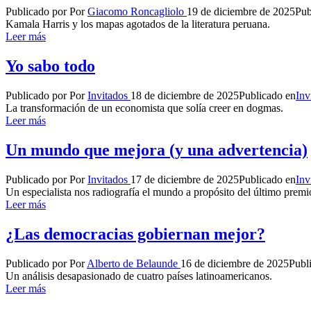
Publicado por
Por
Giacomo Roncagliolo
19 de diciembre de 2025
Pub
Kamala Harris y los mapas agotados de la literatura peruana.
Leer más
Yo sabo todo
Publicado por
Por
Invitados
18 de diciembre de 2025
Publicado en
Inv
La transformación de un economista que solía creer en dogmas.
Leer más
Un mundo que mejora (y una advertencia)
Publicado por
Por
Invitados
17 de diciembre de 2025
Publicado en
Inv
Un especialista nos radiografía el mundo a propósito del último pre
Leer más
¿Las democracias gobiernan mejor?
Publicado por
Por
Alberto de Belaunde
16 de diciembre de 2025
Publ
Un análisis desapasionado de cuatro países latinoamericanos.
Leer más