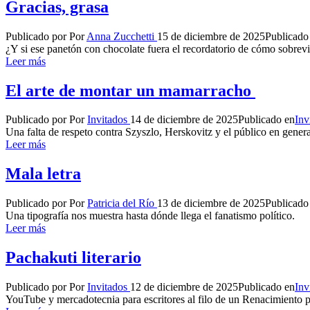
Gracias, grasa
Publicado por
Por
Anna Zucchetti
15 de diciembre de 2025
Publicado
¿Y si ese panetón con chocolate fuera el recordatorio de cómo sobrevi
Leer más
El arte de montar un mamarracho
Publicado por
Por
Invitados
14 de diciembre de 2025
Publicado en
Inv
Una falta de respeto contra Szyszlo, Herskovitz y el público en gener
Leer más
Mala letra
Publicado por
Por
Patricia del Río
13 de diciembre de 2025
Publicado
Una tipografía nos muestra hasta dónde llega el fanatismo político.
Leer más
Pachakuti literario
Publicado por
Por
Invitados
12 de diciembre de 2025
Publicado en
Inv
YouTube y mercadotecnia para escritores al filo de un Renacimiento 