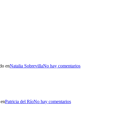
do en
Natalia Sobrevilla
No hay comentarios
 en
Patricia del Río
No hay comentarios
.