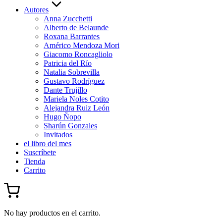
Autores
Anna Zucchetti
Alberto de Belaunde
Roxana Barrantes
Américo Mendoza Mori
Giacomo Roncagliolo
Patricia del Río
Natalia Sobrevilla
Gustavo Rodríguez
Dante Trujillo
Mariela Noles Cotito
Alejandra Ruiz León
Hugo Ñopo
Sharún Gonzales
Invitados
el libro del mes
Suscríbete
Tienda
Carrito
No hay productos en el carrito.