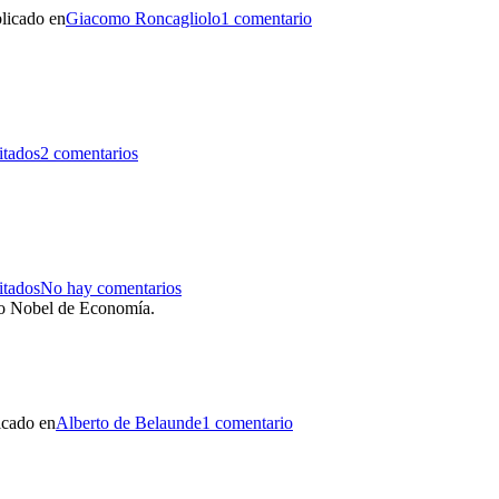
licado en
Giacomo Roncagliolo
1 comentario
itados
2 comentarios
itados
No hay comentarios
mio Nobel de Economía.
icado en
Alberto de Belaunde
1 comentario