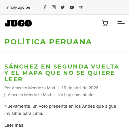
info@jugo.pe
Facebook
Instagram
Twitter
Youtube
Spotify
POLÍTICA PERUANA
SÁNCHEZ EN SEGUNDA VUELTA
Y EL MAPA QUE NO SE QUIERE
LEER
Por
Americo Mendoza Mori
16 de abril de 2026
Publicado
Americo Mendoza Mori
No hay comentarios
por
Publicado
en
Nuevamente, un voto presente en los Andes que sigue
invisible para Lima.
Leer más