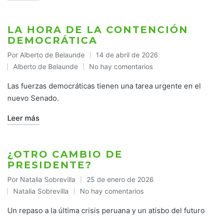
LA HORA DE LA CONTENCIÓN
DEMOCRÁTICA
Por
Alberto de Belaunde
14 de abril de 2026
Publicado
Alberto de Belaunde
No hay comentarios
por
Publicado
en
Las fuerzas democráticas tienen una tarea urgente en el
nuevo Senado.
Leer más
¿OTRO CAMBIO DE
PRESIDENTE?
Por
Natalia Sobrevilla
25 de enero de 2026
Publicado
Natalia Sobrevilla
No hay comentarios
por
Publicado
en
Un repaso a la última crisis peruana y un atisbo del futuro