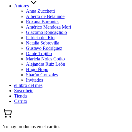
Autores
Anna Zucchetti
Alberto de Belaunde
Roxana Barrantes
Américo Mendoza Mori
Giacomo Roncagliolo
Patricia del Río
Natalia Sobrevilla
Gustavo Rodríguez
Dante Trujillo
Mariela Noles Cotito
Alejandra Ruiz León
Hugo Ñopo
Sharún Gonzales
Invitados
el libro del mes
Suscríbete
Tienda
Carrito
No hay productos en el carrito.