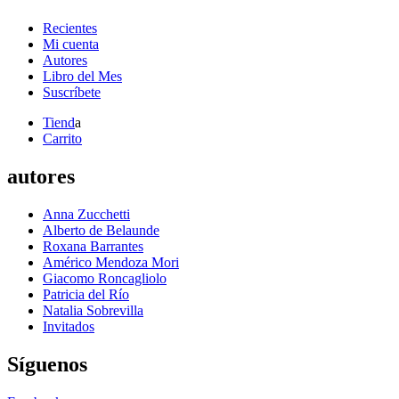
Recientes
Mi cuenta
Autores
Libro del Mes
Suscríbete
Tiend
a
Carrito
autores
Anna Zucchetti
Alberto de Belaunde
Roxana Barrantes
Américo Mendoza Mori
Giacomo Roncagliolo
Patricia del Río
Natalia Sobrevilla
Invitados
Síguenos