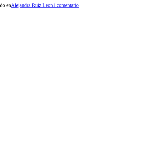
ado en
Alejandra Ruiz Leon
1 comentario