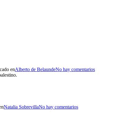
icado en
Alberto de Belaunde
No hay comentarios
alestino.
en
Natalia Sobrevilla
No hay comentarios