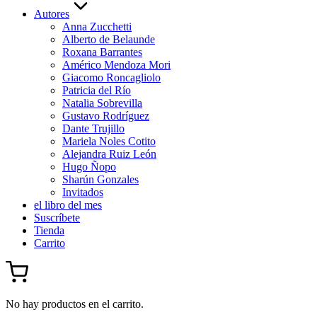
Autores
Anna Zucchetti
Alberto de Belaunde
Roxana Barrantes
Américo Mendoza Mori
Giacomo Roncagliolo
Patricia del Río
Natalia Sobrevilla
Gustavo Rodríguez
Dante Trujillo
Mariela Noles Cotito
Alejandra Ruiz León
Hugo Ñopo
Sharún Gonzales
Invitados
el libro del mes
Suscríbete
Tienda
Carrito
No hay productos en el carrito.