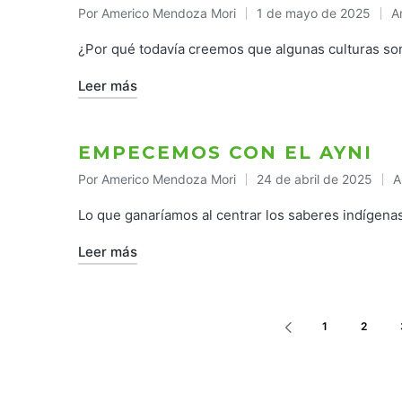
Por
Americo Mendoza Mori
1 de mayo de 2025
A
Publicado
P
por
e
¿Por qué todavía creemos que algunas culturas so
Leer más
EMPECEMOS CON EL AYNI
Por
Americo Mendoza Mori
24 de abril de 2025
A
Publicado
P
por
e
Lo que ganaríamos al centrar los saberes indígenas
Leer más
PAGINACIÓN
1
2
DE
PÁGINA
ANTERIOR
ENTRADAS