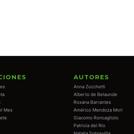
CIONES
AUTORES
tes
Anna Zucchetti
ta
Alberto de Belaunde
s
Roxana Barrantes
el Mes
Américo Mendoza Mori
ete
Giacomo Roncagliolo
Patricia del Río
Natalia Sobrevilla