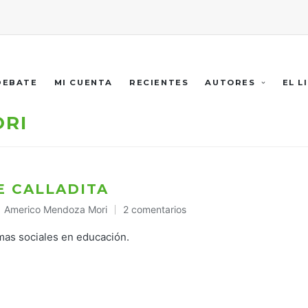
 DEBATE
MI CUENTA
RECIENTES
AUTORES
EL L
RI
E CALLADITA
Americo Mendoza Mori
2 comentarios
Publicado
en
amas sociales en educación.