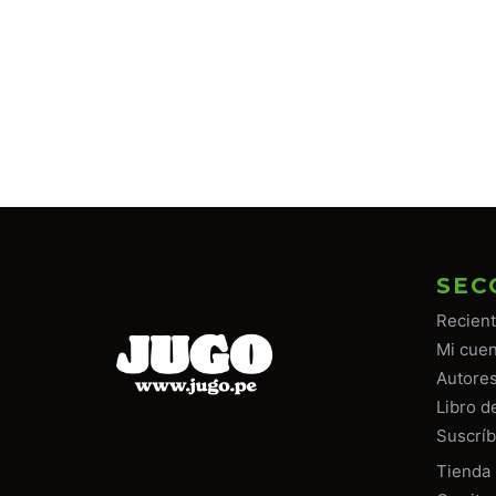
SEC
Recien
Mi cuen
Autore
Libro d
Suscríb
Tiend
a