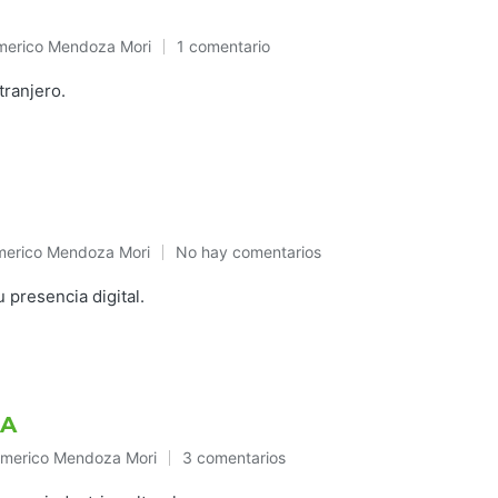
merico Mendoza Mori
1 comentario
blicado
tranjero.
erico Mendoza Mori
No hay comentarios
blicado
 presencia digital.
YA
merico Mendoza Mori
3 comentarios
ublicado
n