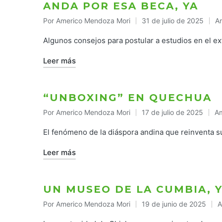
ANDA POR ESA BECA, YA
Por
Americo Mendoza Mori
31 de julio de 2025
A
Publicado
Pu
por
en
Algunos consejos para postular a estudios en el ex
Leer más
“UNBOXING” EN QUECHUA
Por
Americo Mendoza Mori
17 de julio de 2025
Am
Publicado
Pu
por
en
El fenómeno de la diáspora andina que reinventa su
Leer más
UN MUSEO DE LA CUMBIA, 
Por
Americo Mendoza Mori
19 de junio de 2025
A
Publicado
P
por
e