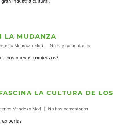
ran industria cultural.
N LA MUDANZA
merico Mendoza Mori
No hay comentarios
ublicado
n
ontamos nuevos comienzos?
 FASCINA LA CULTURA DE LOS
erico Mendoza Mori
No hay comentarios
blicado
ras perlas