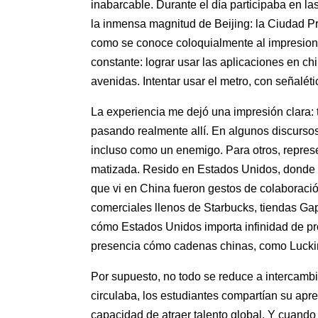
inabarcable. Durante el día participaba en la
la inmensa magnitud de Beijing: la Ciudad Proh
como se conoce coloquialmente al impresiona
constante: lograr usar las aplicaciones en ch
avenidas. Intentar usar el metro, con señalét
La experiencia me dejó una impresión clara: t
pasando realmente allí. En algunos discurso
incluso como un enemigo. Para otros, repre
matizada. Resido en Estados Unidos, donde el
que vi en China fueron gestos de colaboració
comerciales llenos de Starbucks, tiendas Gap
cómo Estados Unidos importa infinidad de pr
presencia cómo cadenas chinas, como Luckin
Por supuesto, no todo se reduce a intercamb
circulaba, los estudiantes compartían su apr
capacidad de atraer talento global. Y cuando