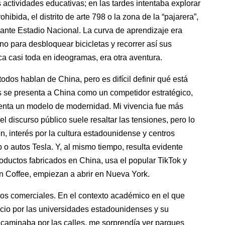
s actividades educativas; en las tardes intentaba explorar
ibida, el distrito de arte 798 o la zona de la “pajarera”,
nte Estadio Nacional. La curva de aprendizaje era
ino para desbloquear bicicletas y recorrer así sus
ica casi toda en ideogramas, era otra aventura.
odos hablan de China, pero es difícil definir qué está
s se presenta a China como un competidor estratégico,
senta un modelo de modernidad. Mi vivencia fue más
 discurso público suele resaltar las tensiones, pero lo
n, interés por la cultura estadounidense y centros
 o autos Tesla. Y, al mismo tiempo, resulta evidente
oductos fabricados en China, usa el popular TikTok y
 Coffee, empiezan a abrir en Nueva York.
ios comerciales. En el contexto académico en el que
ecio por las universidades estadounidenses y su
 caminaba por las calles, me sorprendía ver parques