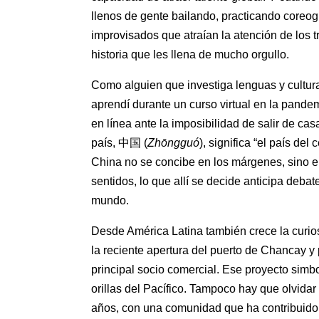
llenos de gente bailando, practicando coreo
improvisados que atraían la atención de los 
historia que les llena de mucho orgullo.
Como alguien que investiga lenguas y cultura
aprendí durante un curso virtual en la pand
en línea ante la imposibilidad de salir de c
país, 中国 (
Zhōngguó
), significa “el país de
China no se concibe en los márgenes, sino e
sentidos, lo que allí se decide anticipa deba
mundo.
Desde América Latina también crece la curio
la reciente apertura del puerto de Chancay y
principal socio comercial. Ese proyecto simb
orillas del Pacífico. Tampoco hay que olvida
años, con una comunidad que ha contribuido p