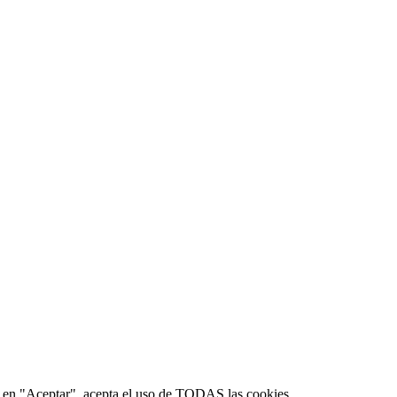
lic en "Aceptar", acepta el uso de TODAS las cookies.