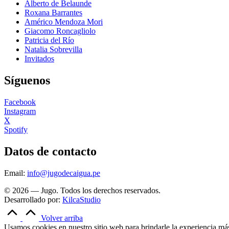
Alberto de Belaunde
Roxana Barrantes
Américo Mendoza Mori
Giacomo Roncagliolo
Patricia del Río
Natalia Sobrevilla
Invitados
Síguenos
Facebook
Instagram
X
Spotify
Datos de contacto
Email:
info@jugodecaigua.pe
© 2026 — Jugo. Todos los derechos reservados.
Desarrollado por:
KilcaStudio
Volver arriba
Usamos cookies en nuestro sitio web para brindarle la experiencia más 