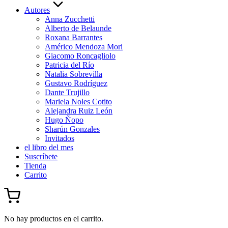
Autores
Anna Zucchetti
Alberto de Belaunde
Roxana Barrantes
Américo Mendoza Mori
Giacomo Roncagliolo
Patricia del Río
Natalia Sobrevilla
Gustavo Rodríguez
Dante Trujillo
Mariela Noles Cotito
Alejandra Ruiz León
Hugo Ñopo
Sharún Gonzales
Invitados
el libro del mes
Suscríbete
Tienda
Carrito
No hay productos en el carrito.