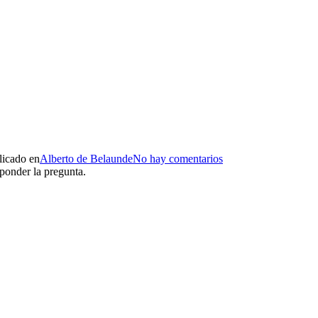
licado en
Alberto de Belaunde
No hay comentarios
ponder la pregunta.