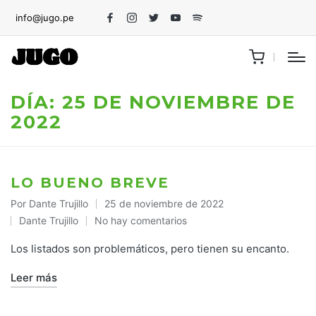
info@jugo.pe
Facebook
Instagram
Twitter
Youtube
Spotify
DÍA:
25 DE NOVIEMBRE DE
2022
LO BUENO BREVE
Por
Dante Trujillo
25 de noviembre de 2022
Publicado
Dante Trujillo
No hay comentarios
por
Publicado
en
Los listados son problemáticos, pero tienen su encanto.
Leer más