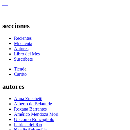
secciones
Recientes
Mi cuenta
Autores
Libro del Mes
Suscríbete
Tiend
a
Carrito
autores
Anna Zucchetti
Alberto de Belaunde
Roxana Barrantes
Américo Mendoza Mori
Giacomo Roncagliolo
Patricia del Río
Natalia Sobrevilla