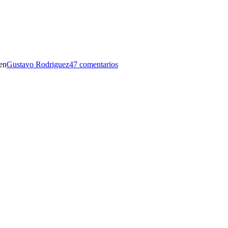
en
Gustavo Rodriguez
47 comentarios